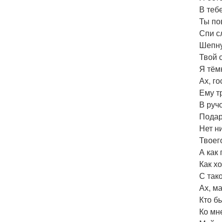
В теб
Ты по
Спи с
Шепну
Твой 
Я тём
Ах, го
Ему т
В руч
Подар
Нет н
Твоег
А как
Как х
С тако
Ах, ма
Кто бы
Ко мн