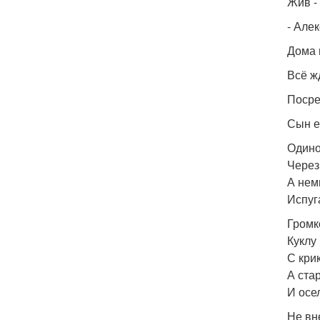
Жив - 
- Але
Дома 
Всё жд
Посре
Сын е
Одино
Через
А нем
Испуг
Громк
Куклу
С кри
А ста
И осе
Не вн