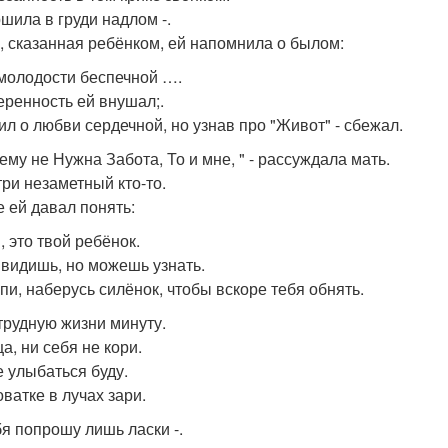
шила в груди надлом -.
, сказанная ребёнком, ей напомнила о былом:
молодости беспечной ….
еренность ей внушал;.
ил о любви сердечной, но узнав про "Живот" - сбежал.
ему не Нужна Забота, То и мне, " - рассуждала мать.
три незаметный кто-то.
е ей давал понять:
, это твой ребёнок.
 видишь, но можешь узнать.
пи, наберусь силёнок, чтобы вскоре тебя обнять.
 трудную жизни минуту.
а, ни себя не кори.
е улыбаться буду.
оватке в лучах зари.
бя попрошу лишь ласки -.