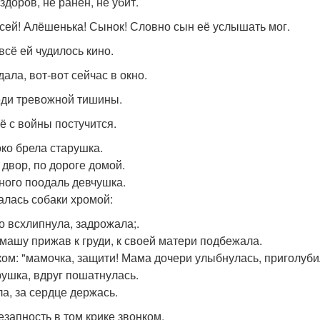
здоров, не ранен, не убит.
ксей! Алёшенька! Сынок! Словно сын её услышать мог.
всё ей чудилось кино.
ала, вот-вот сейчас в окно.
ди тревожной тишины.
ё с войны постучится.
ко брела старушка.
 двор, по дороге домой.
ного поодаль девчушка.
алась собаки хромой:
о всхлипнула, задрожала;.
 машу прижав к груди, к своей матери подбежала.
ком: "мамочка, защити! Мама дочери улыбнулась, приголуби
рушка, вдруг пошатнулась.
ла, за сердце держась.
езапность в том крике звонком.