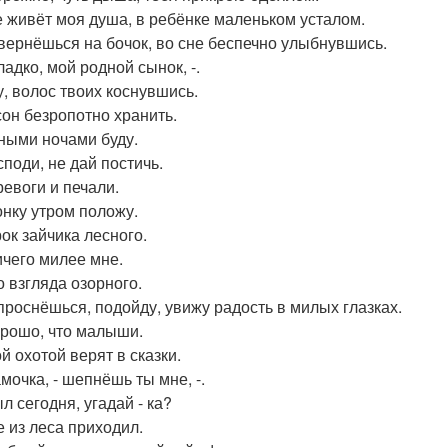
е живёт моя душа, в ребёнке маленьком усталом.
вернёшься на бочок, во сне беспечно улыбнувшись.
ладко, мой родной сынок, -.
, волос твоих коснувшись.
сон безропотно хранить.
ными ночами буду.
споди, не дай постичь.
ревоги и печали.
онку утром положу.
ок зайчика лесного.
ичего милее мне.
о взгляда озорного.
 проснёшься, подойду, увижу радость в милых глазках.
орошо, что малыши.
й охотой верят в сказки.
мочка, - шепнёшь ты мне, -.
л сегодня, угадай - ка?
е из леса приходил.