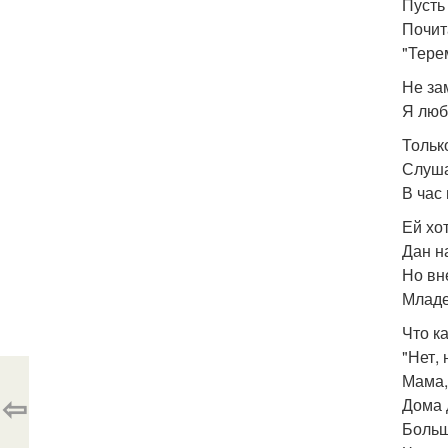
Пусть
Почит
"Тере
Не за
Я люби
Тольк
Слуша
В час
Ей хо
Дан н
Но вн
Младе
Что к
"Нет,
Мама,
⇦
Дома 
Больш