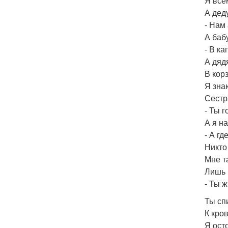
Я все
А дед
- Нам
А баб
- В ка
А дядя
В кор
Я зна
Сестр
- Ты 
А я н
- А г
Никто
Мне т
Лишь 
- Ты 
Ты сп
К кро
Я ост