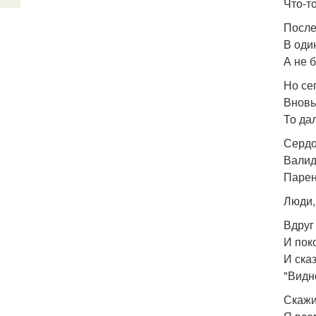
Что-т
После 
В оди
А не 
Но се
Вновь
То да
Сердо
Валид
Парен
Люди,
Вдруг
И пок
И ска
"Видн
Скажи