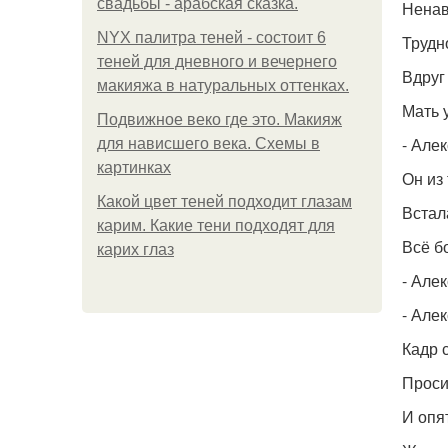
свадьбы - арабская сказка.
Ненав
NYX палитра теней - состоит 6
Трудн
теней для дневного и вечернего
Вдруг
макияжа в натуральных оттенках.
Мать 
Подвижное веко где это. Макияж
- Але
для нависшего века. Схемы в
картинках
Он из
Какой цвет теней подходит глазам
Встал
карим. Какие тени подходят для
Всё б
карих глаз
- Алек
- Алек
Кадр 
Проси
И опят