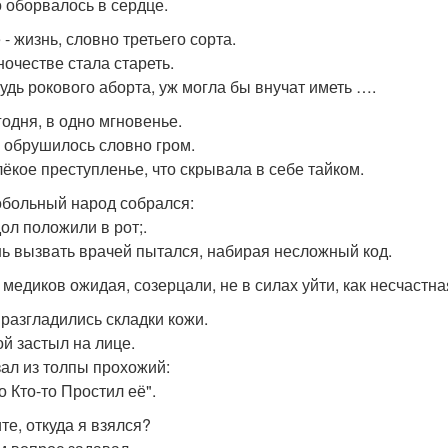
о оборвалось в сердце.
- жизнь, словно третьего сорта.
ночестве стала стареть.
будь рокового аборта, уж могла бы внучат иметь ….
годня, в одно мгновенье.
 обрушилось словно гром.
лёкое преступленье, что скрывала в себе тайком.
больный народ собрался:
ол положили в рот;.
ь вызвать врачей пытался, набирая несложный код.
 медиков ожидая, созерцали, не в силах уйти, как несчастна
 разгладились складки кожи.
ой застыл на лице.
зал из толпы прохожий:
о Кто-то Простил её".
те, откуда я взялся?