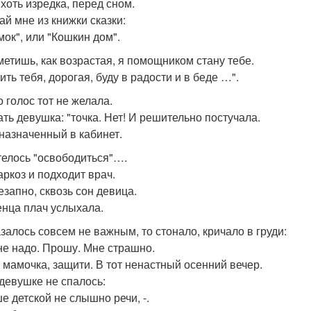
 хоть изредка, перед сном.
ай мне из книжки сказки:
мок", или "Кошкин дом".
метишь, как возрастая, я помощником стану тебе.
ть тебя, дорогая, буду в радости и в беде …".
о голос тот не желала.
ть девушка: "точка. Нет! И решительно постучала.
 назначенный в кабинет.
телось "освободиться"….
аркоз и подходит врач.
езапно, сквозь сон девица.
нца плач услыхала.
азалось совсем не важным, то стонало, кричало в груди:
 не надо. Прошу. Мне страшно.
 мамочка, защити. В тот ненастный осенний вечер.
девушке не спалось:
е детской не слышно речи, -.