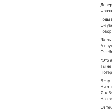
Довер
Фраза
Годы 
Он ув
Говор
"Коль 
А вну
О себ
"Это я
Ты не
Потер
В эту
Ни отц
Я теб
На кр
От те