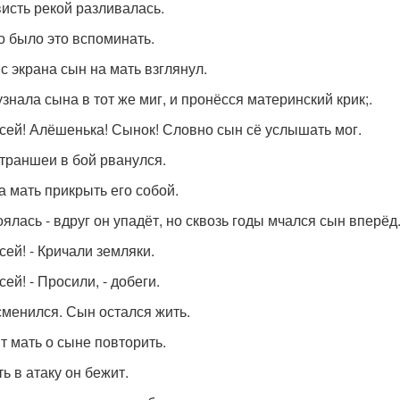
исть рекой разливалась.
о было это вспоминать.
 с экрана сын на мать взглянул.
узнала сына в тот же миг, и пронёсся материнский крик;.
ксей! Алёшенька! Сынок! Словно сын сё услышать мог.
 траншеи в бой рванулся.
а мать прикрыть его собой.
оялась - вдруг он упадёт, но сквозь годы мчался сын вперёд
сей! - Кричали земляки.
сей! - Просили, - добеги.
сменился. Сын остался жить.
т мать о сыне повторить.
ь в атаку он бежит.