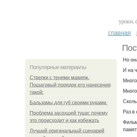
уроки, 
главная
Пос
Но он
Популярные материалы
И на 
Стрелки с тенями макияж.
Много
Пошаговый порядок его нанесения
Много
такой:
Сколь
Бальзамы для губ своими руками.
Раз в
Проблема засохшей туши: почему
это происходит и как избежать
Фильм
памят
Лучший оригинальный сценарий