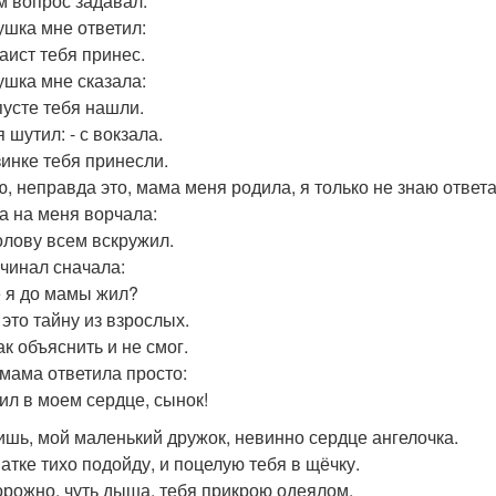
м вопрос задавал.
ушка мне ответил:
 аист тебя принес.
ушка мне сказала:
пусте тебя нашли.
 шутил: - с вокзала.
зинке тебя принесли.
ю, неправда это, мама меня родила, я только не знаю ответа
а на меня ворчала:
голову всем вскружил.
ачинал сначала:
де я до мамы жил?
 это тайну из взрослых.
ак объяснить и не смог.
мама ответила просто:
жил в моем сердце, сынок!
ишь, мой маленький дружок, невинно сердце ангелочка.
ватке тихо подойду, и поцелую тебя в щёчку.
орожно, чуть дыша, тебя прикрою одеялом.