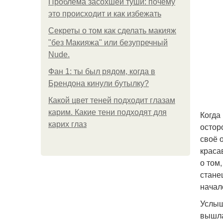
Проблема засохшей туши: почему
это происходит и как избежать
Секреты о том как сделать макияж
"без Макияжа" или безупречный
Nude.
Фан 1: ты был рядом, когда в
Брендона кинули бутылку?
Какой цвет теней подходит глазам
карим. Какие тени подходят для
Когда
карих глаз
остор
своё 
краса
о том
стане
начал
Услыш
вышла