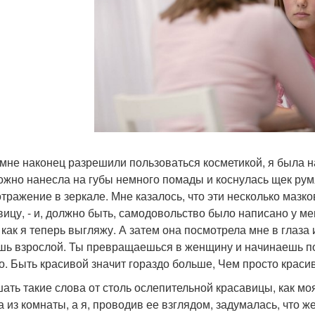
 мне наконец разрешили пользоваться косметикой, я была 
ожно нанесла на губы немного помады и коснулась щек рум
отражение в зеркале. Мне казалось, что эти несколько мазк
вицу, - и, должно быть, самодовольство было написано у ме
, как я теперь выгляжу. А затем она посмотрела мне в глаза 
шь взрослой. Ты превращаешься в женщину и начинаешь пон
о. Быть красивой значит гораздо больше, Чем просто краси
ать такие слова от столь ослепительной красавицы, как мо
 из комнаты, а я, проводив ее взглядом, задумалась, что ж