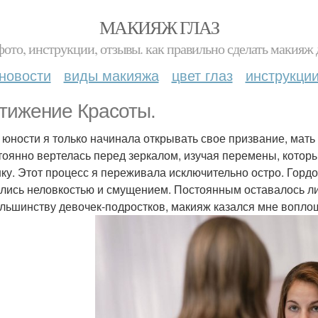
МАКИЯЖ ГЛАЗ
фото, инструкции, отзывы. как правильно сделать макияж д
новости
виды макияжа
цвет глаз
инструкци
тижение Красоты.
в юности я только начинала открывать свое призвание, мат
тоянно вертелась перед зеркалом, изучая перемены, которы
ку. Этот процесс я переживала исключительно остро. Гордо
лись неловкостью и смущением. Постоянным оставалось ли
ольшинству девочек-подростков, макияж казался мне вопло