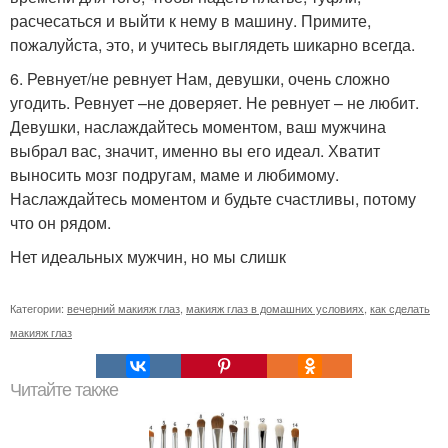
расчесаться и выйти к нему в машину. Примите,
пожалуйста, это, и учитесь выглядеть шикарно всегда.
6. Ревнует/не ревнует Нам, девушки, очень сложно
угодить. Ревнует –не доверяет. Не ревнует – не любит.
Девушки, наслаждайтесь моментом, ваш мужчина
выбрал вас, значит, именно вы его идеал. Хватит
выносить мозг подругам, маме и любимому.
Наслаждайтесь моментом и будьте счастливы, потому
что он рядом.
Нет идеальных мужчин, но мы слишк
Категории:
вечерний макияж глаз
,
макияж глаз в домашних условиях
,
как сделать
макияж глаз
Читайте также