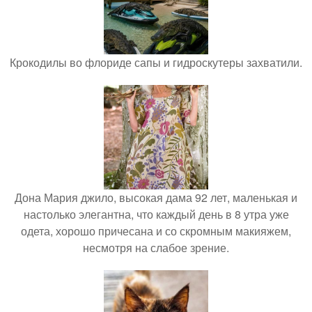
Крокодилы во флориде сапы и гидроскутеры захватили.
Дона Мария джило, высокая дама 92 лет, маленькая и
настолько элегантна, что каждый день в 8 утра уже
одета, хорошо причесана и со скромным макияжем,
несмотря на слабое зрение.