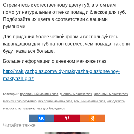
Стремитесь к естественному цвету губ, в этом вам
помогут натуральные оттенки помад и блесков для губ.
Подбирайте их цвета в соответствии с вашими
румянами.
Для придания более четкой формы воспользуйтесь
карандашом для губ на тон светлее, чем помада, так они
будут казаться больше.
Больше информации о дневном макияже глаз
http://makiyazhglaz.com/vidy-makiyazha-glaz/dnevnoy-
makiyazh-glaz
Категории:
правильный макияж глаз
,
дневной макияж глаз
,
красивый макияж глаз
,
макияж глаз поэтапно
,
вечерний макияж глаз
,
темный макияж глаз
,
как сделать
макияж глаз
,
макияж глаз для блондинок
Читайте также