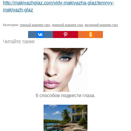
http://makiyazhglaz.com/vidy-makiyazha-glaz/temnyy-
makiyazh-glaz
Категории:
темный макияж глаз
,
дневной макияж глаз
,
вечерний макияж глаз
Читайте также
5 способов подвести глаза.