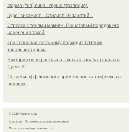
Форма (тип) лица - груша (трапеция).
Курс "визажист -. Стилист"10 занятий -.
Стрелки с тенями макияж. Пошаговый порядок его
нанесения такой:
Тон слоновая кость кому подходит. Оттенки
тонального крема
Виктория боня раскрыла, сколько зарабатывала на
"доме-2".
Секреты эффективного применения картифлекса в
порошке
© 2026 Макияж глаз
Контакты
Пользовательское соглашение
Политика конфидециальности