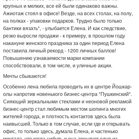
крупных и мелких, все ей были одинаково важны.
Ажиотаж стоял в офисе! Везде, на всех столах, на полу,
на полках - упаковки подарков. Трудно было только
бантики вязать", - улыбается Елена. И как следствие,
резко выросли продажи - к примеру, в прошлом году
накануне женского праздника за один период Елена
поставила личный рекорд - 1200 личных баллов!
Повышению узнаваемости марки компании
способствовали, в том числе, и уличные акции.
Мечты сбываются!
Особенно лена любила проводить их в центре Йошкар-
олы напротив новенького бизнес-центра "Пушкинский".
Сияющий зеркальными стеклами и неоновой рекламой
бизнес-центр стал любимым местом шопинга многих
жителей города, и плотность контактов здесь была
наивысшей. Только в том случае, если где и открывать
офис, то только здесь, думала Елена, и частенько
мечтала, что когда-нибудь и она арендует одно из