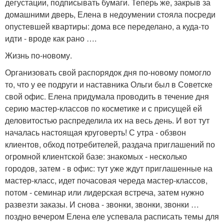
дегустации, подписывать бумаги. Теперь же, закрыв за
домашними дверь, Елена в недоумении стояла посреди
опустевшей квартиры: дома все переделано, а куда-то
идти - вроде как рано ….
Жизнь по-новому.
Организовать свой распорядок дня по-новому помогло
то, что у ее подруги и наставника Ольги был в Советске
свой офис. Елена придумала проводить в течение дня
серию мастер-классов по косметике и с присущей ей
деловитостью распределила их на весь день. И вот тут
началась настоящая круговерть! С утра - обзвон
клиентов, обход потребителей, раздача приглашений по
огромной клиентской базе: знакомых - несколько
городов, затем - в офис: тут уже ждут приглашенные на
мастер-класс, идет почасовая череда мастер-классов,
потом - семинар или лидерская встреча, затем нужно
развезти заказы. И снова - звонки, звонки, звонки …
поздно вечером Елена еле успевала расписать темы для