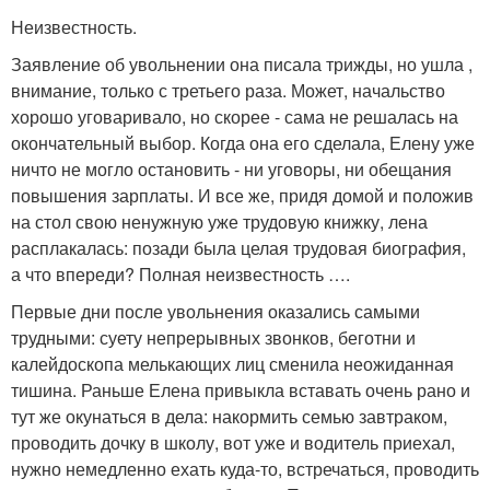
Неизвестность.
Заявление об увольнении она писала трижды, но ушла ,
внимание, только с третьего раза. Может, начальство
хорошо уговаривало, но скорее - сама не решалась на
окончательный выбор. Когда она его сделала, Елену уже
ничто не могло остановить - ни уговоры, ни обещания
повышения зарплаты. И все же, придя домой и положив
на стол свою ненужную уже трудовую книжку, лена
расплакалась: позади была целая трудовая биография,
а что впереди? Полная неизвестность ….
Первые дни после увольнения оказались самыми
трудными: суету непрерывных звонков, беготни и
калейдоскопа мелькающих лиц сменила неожиданная
тишина. Раньше Елена привыкла вставать очень рано и
тут же окунаться в дела: накормить семью завтраком,
проводить дочку в школу, вот уже и водитель приехал,
нужно немедленно ехать куда-то, встречаться, проводить