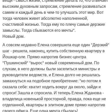
вещи - смысл жизни, стремление делать то, что отвечает
высоким духовным запросам, стремление развиваться
самим и каждый день в чем-то улучшать этот мир. Вот
тогда человек живет абсолютно наполненной,
счастливой жизнью. Тогда ему по плечу самые дерзкие
замыслы. Тогда сбываются его мечты".
Новый дом.
А совсем недавно Елена совершила еще один "Дерзкий"
шаг - решила, наконец, купить собственную квартиру в
Йошкар-оле. Прямо напротив бизнес-центра
"Пушкинский" "вырос" новый современный дом. По
слухам, в него должны были заселиться министры и
руководители ведомств, и Елена долго не решалась
замахнуться на подобное приобретение: "но потом я
сказала себе: хватит ходить вокруг да около, зайди и
спроси! Зашла и спросила. И теперь Елена Жданова -
владелица новенькой просторной, правда, пока еще не
отделанной, квартиры в элитном доме прямо напротив
своего офиса. Еще одна мечта сбылась!