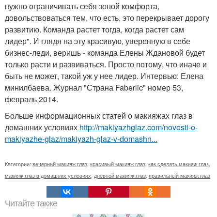
нужно ограничивать себя зоной комфорта,
довольствоваться тем, что есть, это перекрывает дорогу
развитию. Команда растет тогда, когда растет сам
лидер". И глядя на эту красивую, уверенную в себе
бизнес-леди, веришь - команда Елены Ждановой будет
только расти и развиваться. Просто потому, что иначе и
быть не может, такой уж у нее лидер. Интервью: Елена
минилбаева. Журнал "Страна Faberlic" номер 53,
февраль 2014.
Больше информационных статей о макияжах глаз в
домашних условиях
http://makiyazhglaz.com/novosti-o-
makiyazhe-glaz/makiyazh-glaz-v-domashn...
Категории:
вечерний макияж глаз
,
красивый макияж глаз
,
как сделать макияж глаз
,
макияж глаз в домашних условиях
,
дневной макияж глаз
,
правильный макияж глаз
Читайте также