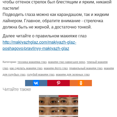
чтобы оттенок стрелок был блестящим и ярким, никакой
пастели!
Подводить глаза можно как карандашом, так и жидким
лайнером. Главное, обратите внимание - стрелочка
должна быть не жирной, а достаточно тонкой.
Далее читайте о правильном макияже глаз
http://makiyazhglaz.com/makiyazh-glaz-
poshagovo/pravilnyy-makiyazh-glaz
Категории:
техника макияжа глаз
,
макияж глаз нависшее веко
,
темный макияж
глаз
,
как сделать макияж глаз
,
макияж фото глаз
,
правильный макияж глаз
,
макияж
для голубых глаз
,
голубой макияж глаз
,
макияж для зеленых глаз
Читайте также