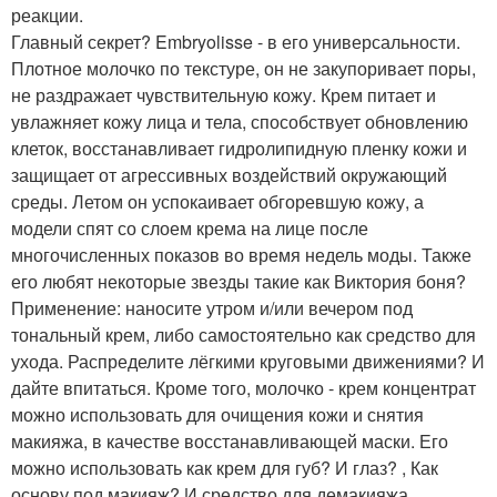
реакции.
Главный секрет? Embryolisse - в его универсальности.
Плотное молочко по текстуре, он не закупоривает поры,
не раздражает чувствительную кожу. Крем питает и
увлажняет кожу лица и тела, способствует обновлению
клеток, восстанавливает гидролипидную пленку кожи и
защищает от агрессивных воздействий окружающий
среды. Летом он успокаивает обгоревшую кожу, а
модели спят со слоем крема на лице после
многочисленных показов во время недель моды. Также
его любят некоторые звезды такие как Виктория боня?
Применение: наносите утром и/или вечером под
тональный крем, либо самостоятельно как средство для
ухода. Распределите лёгкими круговыми движениями? И
дайте впитаться. Кроме того, молочко - крем концентрат
можно использовать для очищения кожи и снятия
макияжа, в качестве восстанавливающей маски. Его
можно использовать как крем для губ? И глаз? , Как
основу под макияж? И средство для демакияжа.