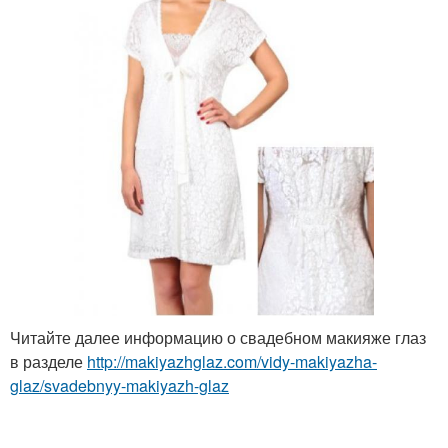
Читайте далее информацию о свадебном макияже глаз
в разделе
http://makiyazhglaz.com/vidy-makiyazha-
glaz/svadebnyy-makiyazh-glaz