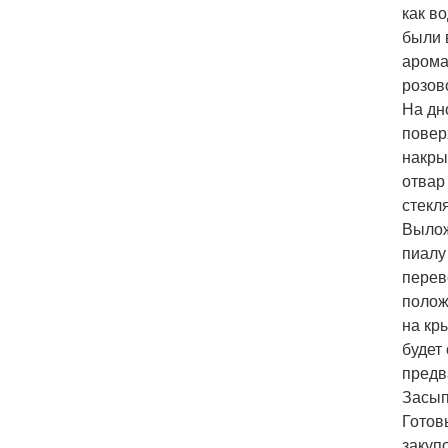
как в
были 
арома
розов
На дн
повер
накры
отвар
стекл
Вылож
пиалу
перев
полож
на кр
будет
предв
Засып
Готов
закуп