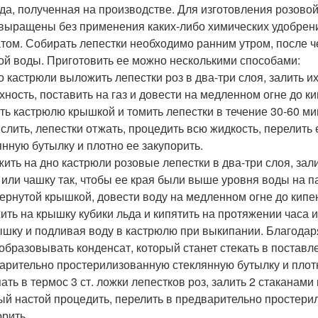
ода, полученная на производстве. Для изготовления розово
выращены без применения каких-либо химических удобрени
том. Собирать лепестки необходимо ранним утром, после че
ой воды. Приготовить ее можно несколькими способами:
о кастрюли выложить лепестки роз в два-три слоя, залить и
хность, поставить на газ и довести на медленном огне до к
ть кастрюлю крышкой и томить лепестки в течение 30-60 ми
 слить, лепестки отжать, процедить всю жидкость, перелит
янную бутылку и плотно ее закупорить.
ить на дно кастрюли розовые лепестки в два-три слоя, зали
 или чашку так, чтобы ее края были выше уровня воды на 
ернутой крышкой, довести воду на медленном огне до кипен
ить на крышку кубики льда и кипятить на протяжении часа 
ышку и подливая воду в кастрюлю при выкипании. Благодаря
 образовывать конденсат, который станет стекать в поставл
арительно простерилизованную стеклянную бутылку и плотн
ать в термос 3 ст. ложки лепестков роз, залить 2 стаканами 
ый настой процедить, перелить в предварительно простери
орить.