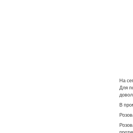
На се
Для п
довол
В про
Розов
Розов
проти