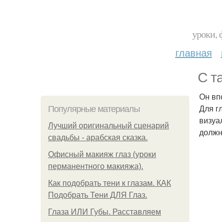
уроки, 
главная
С т
Он вп
Для г
Популярные материалы
визуа
Лучший оригинальный сценарий
должн
свадьбы - арабская сказка.
Офисный макияж глаз (уроки
перманентного макияжа).
Как подобрать тени к глазам. КАК
Подобрать Тени ДЛЯ Глаз.
Глаза ИЛИ Губы. Расставляем