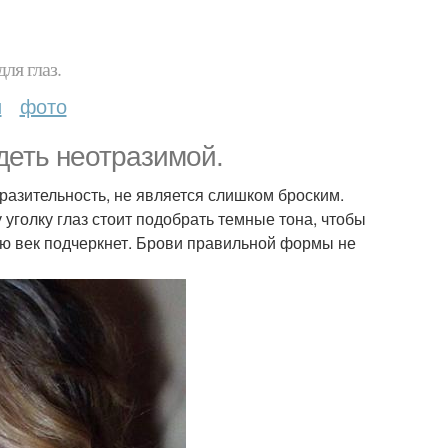
ля глаз.
и
фото
деть неотразимой.
разительность, не является слишком броским.
уголку глаз стоит подобрать темные тона, чтобы
ию век подчеркнет. Брови правильной формы не