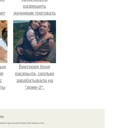
,
разрешить
ает
дачникам торговать
ть
своей
ые
сельхозпродукцией
в людных местах.
вые
Виктория боня
мя
раскрыла, сколько
с
зарабатывала на
аты
"доме-2".
оту
на
язь
решено при указании обратной гиперссылки.