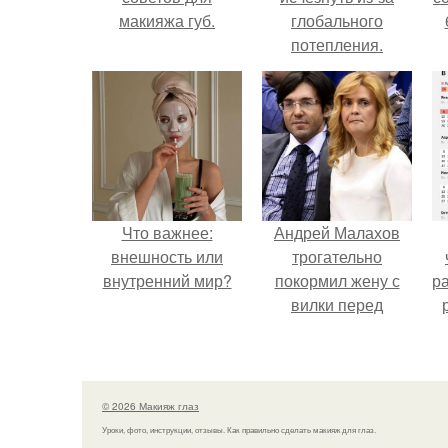
макияжа губ.
глобального
потепления.
Что важнее:
Андрей Малахов
внешность или
трогательно
внутренний мир?
покормил жену с
р
вилки перед
камерой, вызвав
умиление у
поклонников.
© 2026 Макияж глаз
Уроки, фото, инструкции, отзывы. Как правильно сделать макияж для глаз.