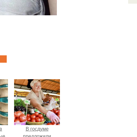
в
В госдуме
ые
предложили