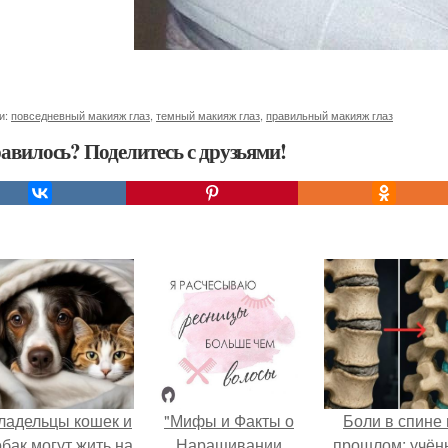
и:
повседневный макияж глаз
,
темный макияж глаз
,
правильный макияж глаз
авилось? Поделитесь с друзьями!
ладельцы кошек и
"Мифы и Факты о
Боли в спине 
обак могут жить на
Наращивании
прошлом: учён