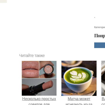
.
Категори
Понр
Читайте также
Неcколько простых
Матча может
В
советов для
исчезнуть из-за
с