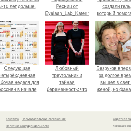
6-10 лет дольше.
Ресниц от
создали гель
Eyelash_Lab_Katerina_Garanina".
который помог
восстанавлива
межпозвоночн
диски.
Следующая
Любовный
Безруков впер
четырёхдневная
треугольник и
за долгое вре
абочая неделя для
тайная
вышел в свет 
россиян в начале
беременность: что
женой, но фан
ноября наступит.
скрывает
не оценили
наследница Никиты
скромную крас
Михалкова?
Анны: "какая о
скучная.
Контакты
Пользовательское соглашение
Обратная св
Политика конфидециальности
Копирование раз