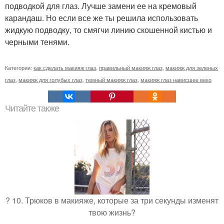
подводкой для глаз. Лучше замени ее на кремовый
карандаш. Но если все же ты решила использовать
жидкую подводку, то смягчи линию скошенной кистью и
черными тенями.
Категории:
как сделать макияж глаз
,
правильный макияж глаз
,
макияж для зеленых
глаз
,
макияж для голубых глаз
,
темный макияж глаз
,
макияж глаз нависшее веко
Читайте также
? 10. Трюков в макияже, которые за три секунды изменят
твою жизнь?