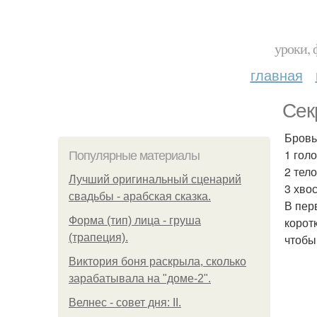
уроки, 
главная
Сек
Бровь
1 гол
Популярные материалы
2 тело
Лучший оригинальный сценарий
3 хвос
свадьбы - арабская сказка.
В пер
Форма (тип) лица - груша
корот
(трапеция).
чтобы
Виктория боня раскрыла, сколько
зарабатывала на "доме-2".
Велнес - совет дня: II.