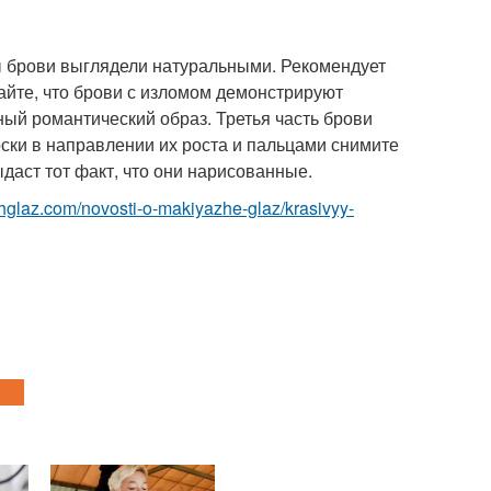
бы брови выглядели натуральными. Рекомендует
айте, что брови с изломом демонстрируют
ый романтический образ. Третья часть брови
ски в направлении их роста и пальцами снимите
даст тот факт, что они нарисованные.
zhglaz.com/novosti-o-makiyazhe-glaz/krasivyy-