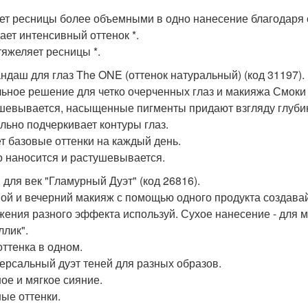
ает ресницы более объемными в одно нанесение благодаря 
дает интенсивный оттенок *.
отяжеляет ресницы *.
андаш для глаз The ONE (оттенок натуральный) (код 31197).
ьное решение для четко очерченных глаз и макияжа Смоки 
шевывается, насыщенные пигменты придают взгляду глуби
ально подчеркивает контуры глаз.
ет базовые оттенки на каждый день.
ко наносится и растушевывается.
 для век "Гламурный Дуэт" (код 26816).
ой и вечерний макияж с помощью одного продукта создава
жения разного эффекта используй. Сухое нанесение - для м
ллик".
оттенка в одном.
версальный дуэт теней для разных образов.
ное и мягкое сияние.
ные оттенки.