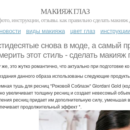
МАКИЯЖ ГЛАЗ
фото, инструкции, отзывы. как правильно сделать макияж д
новости
виды макияжа
цвет глаз
инструкци
тидесятые снова в моде, а самый п
мерить этот стиль - сделать макияж г
у же, это жутко романтично, что актуально при подготовке к
оздания данного образа использованы следующие продукты
емная тушь для ресниц "Роковой Соблазн" Giordani Gold (код
но увеличивает толщину ресниц и создает невесомый объем
ления ресниц придает им дополнительную силу, уменьшая в
спечивает продолжительный эффект *.