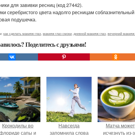
чики для завивки ресниц (код 27442).
ки серебристого цвета надолго ресницам соблазнительный 
овая подушечка.
и:
как сделать макияж глаз
,
макияж глаз смоки
,
дневной макияж глаз
,
вечерний макияж 
авилось? Поделитесь с друзьями!
Крокодилы во
Навсегда
Матча может
флориде сапы и
запомнила слова
исчезнуть из-