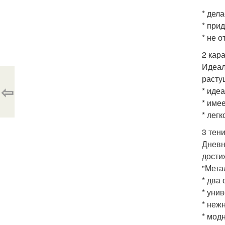
* дел
* при
* не 
2 кар
Идеал
расту
⇦
* иде
* име
* лег
3 тени
Дневн
дости
"Мета
* два 
* уни
* неж
* мод