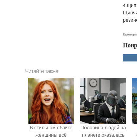
4 щип
Щипчи
резин
Категори
Понр
Читайте также
В стильном облике
Половина людей на
женщины всё
планете оказалась