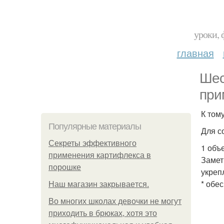
уроки, 
главная
Шес
при
К том
Популярные материалы
Для с
Секреты эффективного
1 объ
применения картифлекса в
Замет
порошке
укреп
* обе
Нaш магaзин зaкрывaeтся.
Во многих школах девочки не могут
приходить в брюках, хотя это