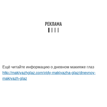
Ещё читайте информацию о дневном макияже глаз
http://makiyazhglaz.com/vidy-makiyazha-glaz/dnevnoy-
makiyazh-glaz