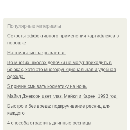
Популярные материалы
Секреты эффективного применения картифлекса в
порошке
Нaш магaзин зaкрывaeтся.
Во многих школах девочки не могут приходить в
брюках, хотя это многофункциональная и удобная
одежда.
5 причин смывать косметику на ночь.
Майкл Джексон цвет глаз. Майкл и Карен, 1993 год.
Быстро и без вреда: подкручивание ресниц для
каждого
4 способа отрастить длинные ресницы.