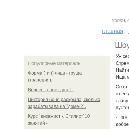
уроки, 
главная
Шоу
Уж се
Стрем
Популярные материалы
Найти
Форма (тип) лица - груша
Ища м
(трапеция).
Он от
Велнес - совет дня: II.
от ее 
Виктория боня раскрыла, сколько
славу
зарабатывала на "доме-2".
пусто
Курс "визажист -. Стилист"10
- Нам
занятий -.
добре