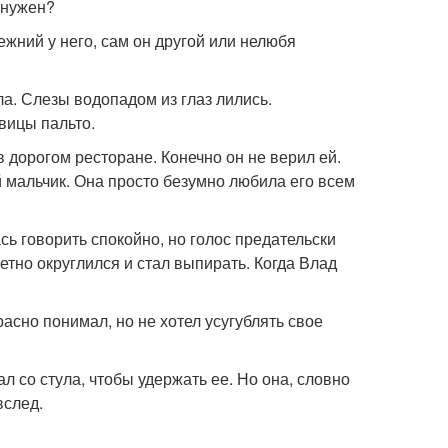
о нужен?
ежний у него, сам он другой или нелюбя
ула. Слезы водопадом из глаз лились.
вицы пальто.
в дорогом ресторане. Конечно он не верил ей.
ый мальчик. Она просто безумно любила его всем
сь говорить спокойно, но голос предательски
метно округлился и стал выпирать. Когда Влад
асно понимал, но не хотел усугублять свое
тал со стула, чтобы удержать ее. Но она, словно
вслед.