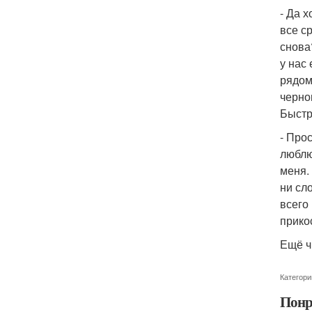
- Да 
все с
снова?
у нас
рядом
черно
Быстр
- Прос
люблю
меня.
ни сл
всего 
прико
Ещё ч
Категори
Понр