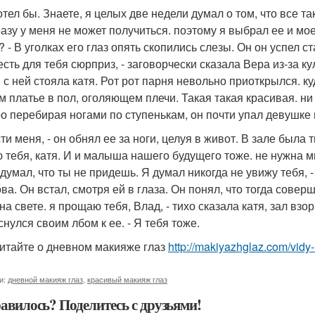
хотел бы. Знаете, я целых две недели думал о том, что все т
разу у меня не может получиться. поэтому я выбрал ее и мо
 - В уголках его глаз опять скопились слезы. Он он успел с
 есть для тебя сюрприз, - заговорчески сказала Вера из-за 
 с ней стояла катя. Рот рот парня невольно приоткрылся. к
м платье в пол, оголяющем плечи. Такая такая красивая. ни
о перебирая ногами по ступенькам, он почти упал девушке 
ти меня, - он обнял ее за ноги, целуя в живот. В зале была 
 тебя, катя. И и малыша нашего будущего тоже. не нужна мн
 думал, что ты не придешь. Я думал никогда не увижу тебя, 
ова. Он встал, смотря ей в глаза. Он понял, что тогда сов
на свете. я прощаю тебя, Влад, - тихо сказала катя, зал вз
снулся своим лбом к ее. - Я тебя тоже.
итайте о дневном макияже глаз
http://makiyazhglaz.com/vid
и:
дневной макияж глаз
,
красивый макияж глаз
авилось? Поделитесь с друзьями!