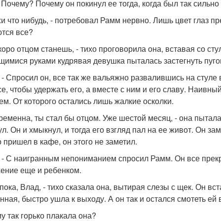
. Почему? Почему он покинул ее тогда, когда был так сильн
жи что нибудь, - потребовал Рамм нервно. Лишь цвет глаз пр
тся все?
скоро отцом станешь, - тихо проговорила она, вставая со ст
щимися руками кудрявая девушка пыталась застегнуть пуго
? - Спросил он, все так же вальяжно развалившись на стуле 
се, чтобы удержать его, а вместе с ним и его славу. Наивн
ем. От которого остались лишь жалкие осколки.
еременна, ты стал бы отцом. Уже шестой месяц, - она пытала
ул. Он и хмыкнул, и тогда его взгляд пал на ее живот. Он за
о пришел в кафе, он этого не заметил.
? - С наигранным непониманием спросил Рамм. Он все прекр
ение еще и ребенком.
 пока, Влад, - тихо сказала она, вытирая слезы с щек. Он вс
нная, быстро ушла к выходу. А он так и остался смотеть ей 
у так горько плакала она?