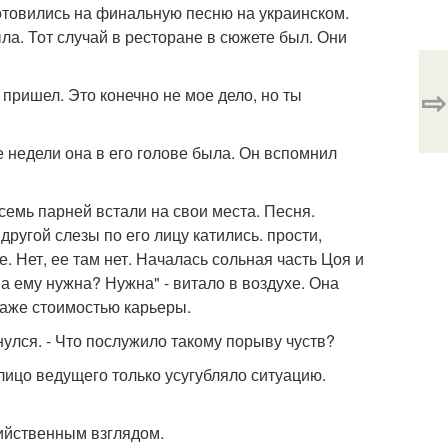
готовились на финальную песню на украинском.
ыла. Тот случай в ресторане в сюжете был. Они
⇨
е пришел. Это конечно не мое дело, но ты
 недели она в его голове была. Он вспомнил
восемь парней встали на свои места. Песня.
другой слезы по его лицу катились. прости,
. Нет, ее там нет. Началась сольная часть Цоя и
на ему нужна? Нужна" - витало в воздухе. Она
 даже стоимостью карьеры.
нулся. - Что послужило такому порыву чуств?
 лицо ведущего только усугубляло ситуацию.
бийственным взглядом.