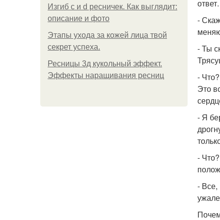
ответ
Изгиб c и d ресничек. Как выглядит:
описание и фото
- Ска
меняю
Этапы ухода за кожей лица твой
секрет успеха.
- Ты 
Трясу
Ресницы 3д кукольный эффект.
Эффекты наращивания ресниц
- Что
Это в
сердц
- Я б
дрогн
тольк
- Что
полож
- Все,
ужале
Почем