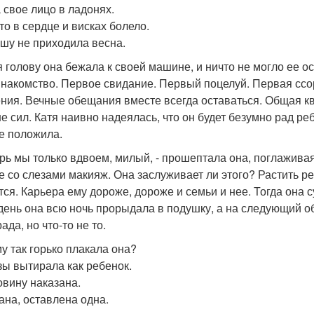
 свое лицо в ладонях.
то в сердце и висках болело.
ушу не приходила весна.
 голову она бежала к своей машине, и ничто не могло ее о
Знакомство. Первое свидание. Первый поцелуй. Первая ссор
ния. Вечные обещания вместе всегда оставаться. Общая кв
е сил. Катя наивно надеялась, что он будет безумно рад реб
е положила.
ерь мы только вдвоем, милый, - прошептала она, поглаживая
е со слезами макияж. Она заслуживает ли этого? Растить р
тся. Карьера ему дороже, дороже и семьи и нее. Тогда она с
 день она всю ночь прорыдала в подушку, а на следующий 
ада, но что-то не то.
у так горько плакала она?
зы вытирала как ребенок.
овину наказана.
ана, оставлена одна.