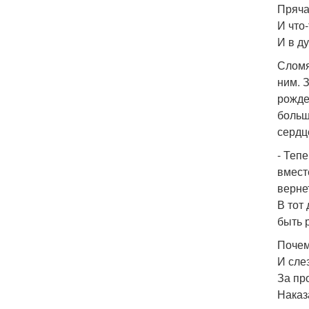
Пряча
И что-
И в д
Сломя
ним. 
рожде
больш
сердц
- Теп
вмест
верне
В тот
быть р
Почем
И сле
За пр
Наказ