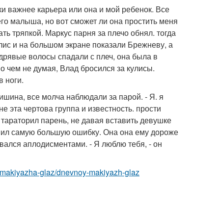
аки важнее карьера или она и мой ребенок. Все
его малыша, но вот сможет ли она простить меня
тать тряпкой. Маркус парня за плечо обнял. тогда
кулис и на большом экране показали Брежневу, а
удрявые волосы спадали с плеч, она была в
 о чем не думая, Влад бросился за кулисы.
в ноги.
тишина, все молча наблюдали за парой. - Я. я
е эта чертова группа и известность. прости
- тараторил парень, не давая вставить девушке
ершил самую большую ошибку. Она она ему дороже
орвался аплодисментами. - Я люблю тебя, - он
y-makiyazha-glaz/dnevnoy-makiyazh-glaz