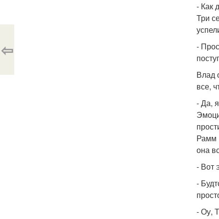
- Как
Три с
успели
⇦
- Прос
посту
Влад 
все, 
- Да, 
Эмоци
прост
Рамм 
она в
- Вот
- Буд
прост
- Оу,