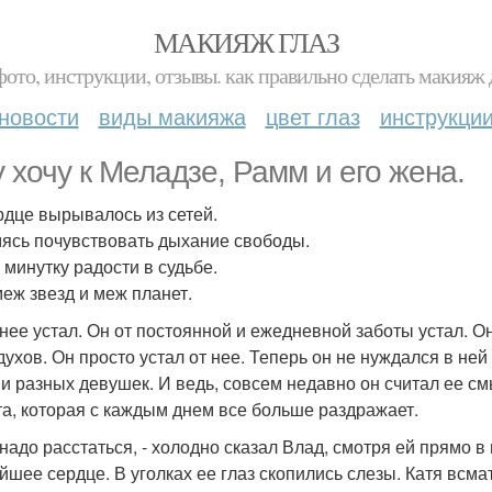
МАКИЯЖ ГЛАЗ
фото, инструкции, отзывы. как правильно сделать макияж д
новости
виды макияжа
цвет глаз
инструкци
 хочу к Меладзе, Рамм и его жена.
рдце вырывалось из сетей.
ясь почувствовать дыхание свободы.
 минутку радости в судьбе.
еж звезд и меж планет.
 нее устал. Он от постоянной и ежедневной заботы устал. Он 
духов. Он просто устал от нее. Теперь он не нуждался в ней
 и разных девушек. И ведь, совсем недавно он считал ее см
та, которая с каждым днем все больше раздражает.
 надо расстаться, - холодно сказал Влад, смотря ей прямо в
йшее сердце. В уголках ее глаз скопились слезы. Катя всма