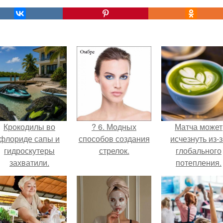
Крокодилы во
? 6. Модных
Матча может
флориде сапы и
способов создания
исчезнуть из-
гидроскутеры
стрелок.
глобального
захватили.
потепления.