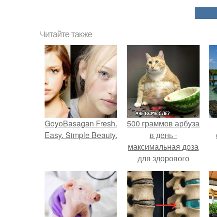
Читайте также
GoyoBasagan Fresh.
500 граммов арбуза
Easy. Simple Beauty.
в день -
максимальная доза
для здорового
взрослого,
предупредили
врачи.