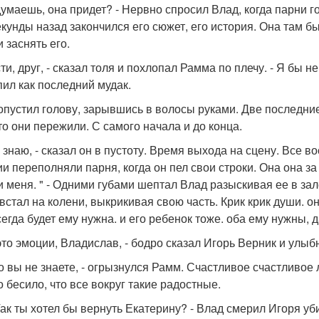
 думаешь, она придет? - Нервно спросил Влад, когда парни 
екунды назад закончился его сюжет, его история. Она там б
 заснять его.
ти, друг, - сказал толя и похлопал Рамма по плечу. - Я бы н
пил как последний мудак.
опустил голову, зарывшись в волосы руками. Две последние
что они пережили. С самого начала и до конца.
я знаю, - сказал он в пустоту. Время выхода на сцену. Все 
и переполняли парня, когда он пел свои строки. Она она за 
и меня. " - Одними губами шептал Влад разыскивая ее в зале
встал на колени, выкрикивая свою часть. Крик крик души. о
сегда будет ему нужна. и его ребенок тоже. оба ему нужны,
 это эмоции, Владислав, - бодро сказал Игорь Верник и улыб
то вы не знаете, - огрызнулся Рамм. Счастливое счастливое
о бесило, что все вокруг такие радостные.
 Так ты хотел бы вернуть Екатерину? - Влад смерил Игоря у