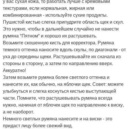
у вас сухая кожа, то работать лучше с кремовыми
текстурами, если нормальная, жирная или
комбинированная - используйте сухие продукты.
Пушистой кистью слегка припудрите область щек и скул.
Это нужно, чтобы в дальнейшем случайно не нанести
румяна "Пятном" и хорошо их растушевать.
Возьмите скошенную кисть для корректора. Румяна
темного оттенка наносите вдоль скулы, по диагонали - от
уха до середины щеки. Растушевывайте их сначала из
стороны в сторону, а затем по направлению вверх.
Аккуратно!
Затем возьмите румяна более светлого оттенка и
нанесите их, как обычно, на яблочки щек. Совет: можете
улыбнуться и слегка коснуться кистью выступающей
части. Помните, что растушевывать румяна всегда
нужно, начиная от яблочек щек по направлению к виску,
а не наоборот.
Немного светлых румяна нанесите и на виски - это
придаст лицу более свежий вид.