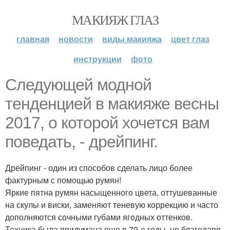
МАКИЯЖ ГЛАЗ
главная
новости
виды макияжа
цвет глаз
инструкции
фото
Следующей модной
тенденцией в макияже весны
2017, о которой хочется вам
поведать, - дрейпинг.
Дрейпинг - один из способов сделать лицо более
фактурным с помощью румян!
Яркие пятна румян насыщенного цвета, оттушеванные
на скулы и виски, заменяют теневую коррекцию и часто
дополняются сочными губами ягодных оттенков.
Техника была придумана еще в 70-е годы, но благодаря