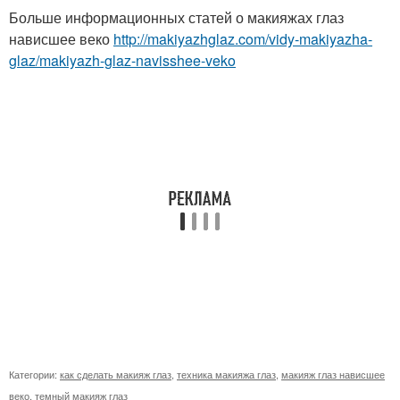
Больше информационных статей о макияжах глаз
нависшее веко
http://makiyazhglaz.com/vidy-makiyazha-
glaz/makiyazh-glaz-navisshee-veko
Категории:
как сделать макияж глаз
,
техника макияжа глаз
,
макияж глаз нависшее
веко
,
темный макияж глаз