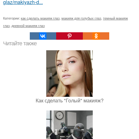
glaz/makiyazh-d...
Категории:
как сделать макияж глаз
,
макияж для голубых глаз
,
темный макияж
глаз
,
дневной макияж глаз
Читайте также
Как сделать "Голый" макияж?