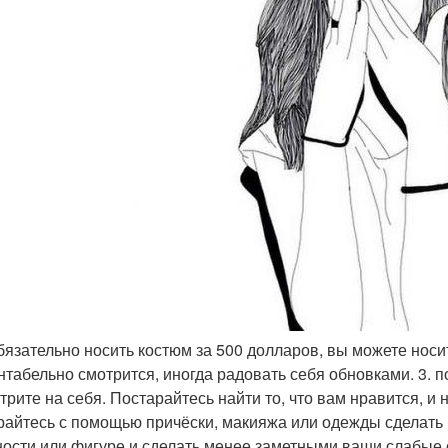
обязательно носить костюм за 500 долларов, вы можете нос
нтабельно смотрится, иногда радовать себя обновками. 3. п
трите на себя. Постарайтесь найти то, что вам нравится, и 
райтесь с помощью причёски, макияжа или одежды сделат
ости или фигуре и сделать менее заметными ваши слабые ст