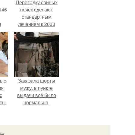
Пересадку свиных
146
почек сделают
стандартным
м
лечением к 2033
году в Японии.
а
й
.
вые
Заказала шорты
мя
мужу, в пункте
с
выдачи всё было
аты
нормально,
примерил все
оту
хорошо, ничего не
на
предвещало беды.
язь