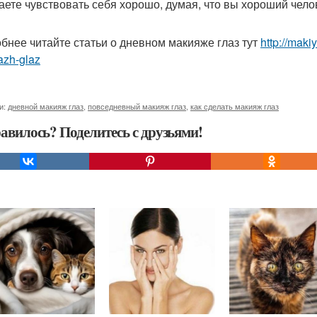
аете чувствовать себя хорошо, думая, что вы хороший чело
бнее читайте статьи о дневном макияже глаз тут
http://mak
azh-glaz
и:
дневной макияж глаз
,
повседневный макияж глаз
,
как сделать макияж глаз
авилось? Поделитесь с друзьями!