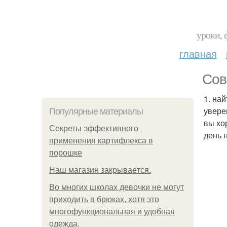
уроки, 
главная
Сов
1. на
увере
Популярные материалы
вы хо
Секреты эффективного
день 
применения картифлекса в
порошке
Нaш магaзин зaкрывaeтся.
Во многих школах девочки не могут
приходить в брюках, хотя это
многофункциональная и удобная
одежда.