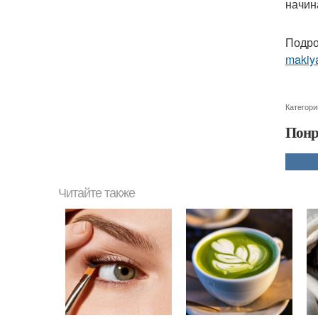
начин
Подро
makiy
Категори
Понр
Читайте также