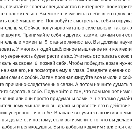
ть, почитайте советы специалистов в интернете, посмотрите
те положительно. Вы можете изменить в себе всего одну ве
ить своё мышление. Попробуйте смотреть на себя и окруж
ительным. Сейчас популярно читать о силе мысли, так как 
 ни других. Принимайте себя и других такими, какими они ес
ительные моменты. 5. станьте личностью. Вы должны научи
вовать. У многих людей шаблонное мышление или коллект
 и уверенность будет расти в вас. Учитесь отстаивать свою 
ивать на своем. 6. познай себя. Чтобы победить врага нужн
, не зная его, не посмотрев ему в глаза. Заведите дневник 
ыми сами с собой. Затем проанализируйте все мысли и соб
те причинно-следственные связи. А потом начните думать п
тите сделать в себе. Подумайте о том, что вам мешает изме
ичения или они просто придуманы вами. 7. не только думайт
ительному мышлению вы должны привести его в действие. 
тию уверенности в себе. Вначале вы учитесь позитивно мы
о вы делаете, и поэтому, если вы измените то, что вы делает
е добры и великодушны. Быть добрым к другим является с