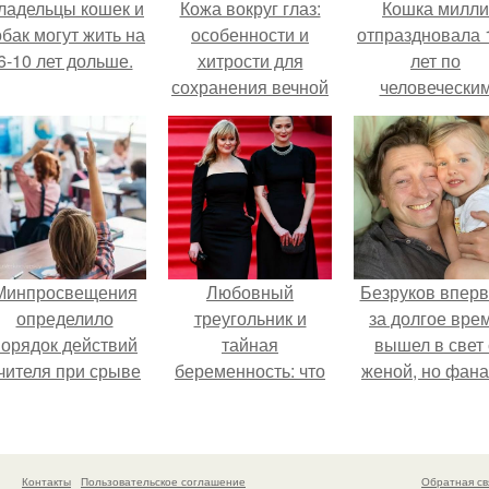
ладельцы кошек и
Кожа вокруг глаз:
Кошка милли
обак могут жить на
особенности и
отпраздновала 
6-10 лет дольше.
хитрости для
лет по
сохранения вечной
человечески
молодости.
Меркам и
претендует н
звание само
старой в мире
Минпросвещения
Любовный
Безруков впер
определило
треугольник и
за долгое вре
порядок действий
тайная
вышел в свет 
чителя при срыве
беременность: что
женой, но фан
урока.
скрывает
не оценили
наследница Никиты
скромную крас
Михалкова?
Анны: "какая о
скучная.
Контакты
Пользовательское соглашение
Обратная св