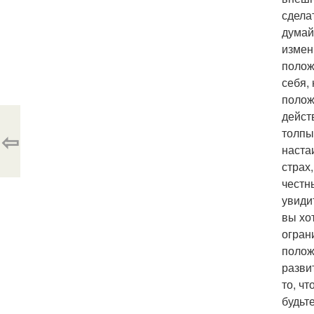
сдела
думай
измен
полож
себя,
полож
дейст
толпы
⇦
наста
страх
честн
увиди
вы хо
огран
полож
разви
то, чт
будьт