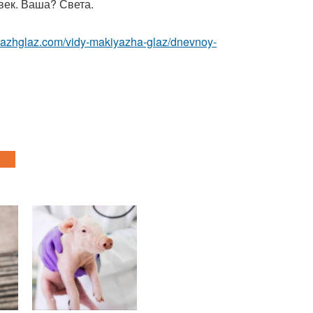
век. Ваша? Света.
iyazhglaz.com/vidy-makiyazha-glaz/dnevnoy-