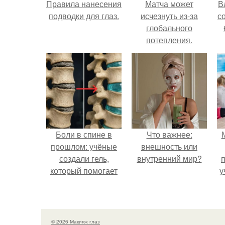
Правила нанесения
Матча может
В
подводки для глаз.
исчезнуть из-за
с
глобального
потепления.
Боли в спине в
Что важнее:
прошлом: учёные
внешность или
создали гель,
внутренний мир?
который помогает
у
восстанавливать
межпозвоночные
диски.
© 2026 Макияж глаз