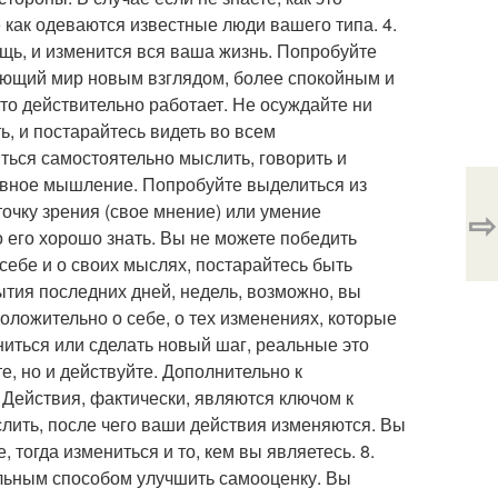
 как одеваются известные люди вашего типа. 4.
щь, и изменится вся ваша жизнь. Попробуйте
ающий мир новым взглядом, более спокойным и
это действительно работает. Не осуждайте ни
ть, и постарайтесь видеть во всем
ться самостоятельно мыслить, говорить и
ивное мышление. Попробуйте выделиться из
точку зрения (свое мнение) или умение
⇨
о его хорошо знать. Вы не можете победить
о себе и о своих мыслях, постарайтесь быть
ытия последних дней, недель, возможно, вы
оложительно о себе, о тех изменениях, которые
ниться или сделать новый шаг, реальные это
е, но и действуйте. Дополнительно к
Действия, фактически, являются ключом к
слить, после чего ваши действия изменяются. Вы
е, тогда измениться и то, кем вы являетесь. 8.
ильным способом улучшить самооценку. Вы