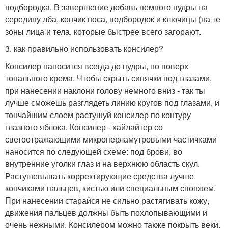
подбородка. В завершение добавь немного пудры на
середину лба, кончик носа, подбородок и ключицы (на те
зоны лица и тела, которые быстрее всего загорают.
3. как правильно использовать консилер?
Консилер наносится всегда до пудры, но поверх
тонального крема. Чтобы скрыть синячки под глазами,
при нанесении наклони голову немного вниз - так ты
лучше сможешь разглядеть линию кругов под глазами, и
тончайшим слоем растушуй консилер по контуру
глазного яблока. Консилер - хайлайтер со
светоотражающими микроперламутровыми частичками
наносится по следующей схеме: под брови, во
внутренние уголки глаз и на верхнюю область скул.
Растушевывать корректирующие средства лучше
кончиками пальцев, кистью или специальным спонжем.
При нанесении старайся не сильно растягивать кожу,
движения пальцев должны быть похлопывающими и
очень нежными. Консилером можно также покрыть веки,