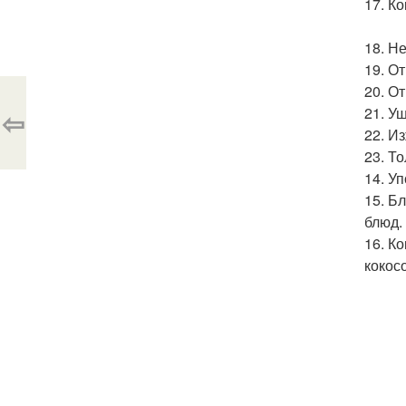
17. К
18. Н
19. О
20. О
21. У
⇦
22. И
23. Т
14. У
15. Б
блюд.
16. К
кокос