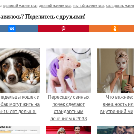
и:
красивый макияж глаз
,
дневной макияж глаз
,
темный макияж глаз
,
как сделать макия
авилось? Поделитесь с друзьями!
ладельцы кошек и
Пересадку свиных
Что важнее:
обак могут жить на
почек сделают
внешность ил
6-10 лет дольше.
стандартным
внутренний ми
лечением к 2033
году в Японии.