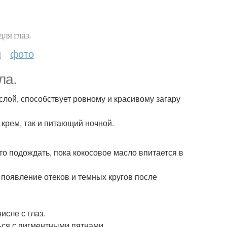
ля глаз.
и
фото
ла.
слой, способствует ровному и красивому загару
крем, так и питающий ночной.
то подождать, пока кокосовое масло впитается в
 появление отеков и темных кругов после
исле с глаз.
ься с пигментными пятнами.