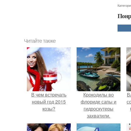
Категори
Понр
Читайте также
В чем встречать
Крокодилы во
В
новый год 2015
флориде сапы и
с
козы?
гидроскутеры
захватили.