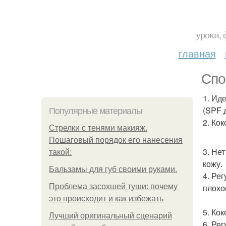
уроки, 
главная
Спо
1. Ид
(SPF 
Популярные материалы
2. Ко
Стрелки с тенями макияж.
Пошаговый порядок его нанесения
3. Не
такой:
кожу.
Бальзамы для губ своими руками.
4. Ре
Проблема засохшей туши: почему
плохо
это происходит и как избежать
5. Ко
Лучший оригинальный сценарий
6. Ре