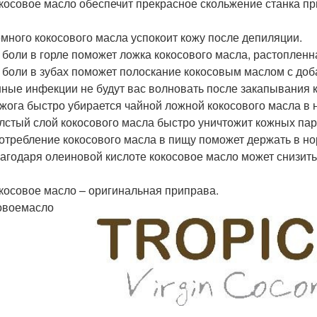
окосовое масло обеспечит прекрасное скольжение станка пр
емного кокосового масла успокоит кожу после депиляции.
т боли в горле поможет ложка кокосового масла, растопленн
т боли в зубах поможет полоскание кокосовым маслом с до
шные инфекции не будут вас волновать после закапывания 
зжога быстро убирается чайной ложной кокосового масла в 
олстый слой кокосового масла быстро уничтожит кожных па
потребление кокосового масла в пищу поможет держать в н
лагодаря олеиновой кислоте кокосовое масло может снизит
окосовое масло – оригинальная приправа.
овоемасло