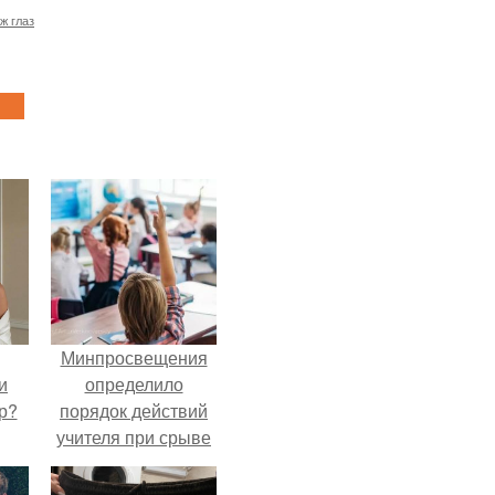
ж глаз
Минпросвещения
и
определило
р?
порядок действий
учителя при срыве
урока.