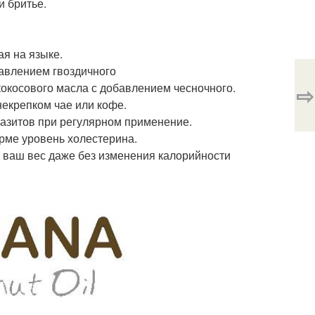
и бритье.
ая на языке.
бавлением гвоздичного
кокосового масла с добавлением чесночного.
⇨
некрепком чае или кофе.
разитов при регулярном применение.
орме уровень холестерина.
ь ваш вес даже без изменения калорийности