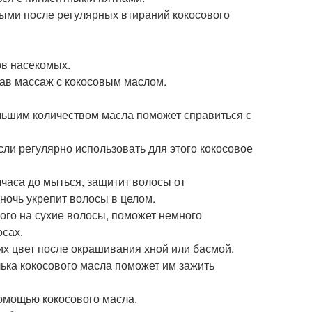
ными после регулярных втираний кокосового
ов насекомых.
елав массаж с кокосовым маслом.
большим количеством масла поможет справиться с
 если регулярно использовать для этого кокосовое
лчаса до мыться, защитит волосы от
ночь укрепит волосы в целом.
ого на сухие волосы, поможет немного
осах.
 их цвет после окрашивания хной или басмой.
ька кокосового масла поможет им зажить
помощью кокосового масла.