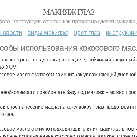
МАКИЯЖ ГЛАЗ
фото, инструкции, отзывы. как правильно сделать макияж д
новости
виды макияжа
цвет глаз
инструкци
собы использования кокосового мас
еальное средство для загара создает устойчивый защитный 
до 8 UV)
косовое масло с успехом заменит как увлажняющий дневной 
т необходимости приобретать базу под макияж – можно прос
гулярное нанесение масла на кожу вокруг глаз предотвратит
го сна.
косовое масло отлично подходит для снятия макияжа, в том ч
гулярное использование кокосового масла поможет справит