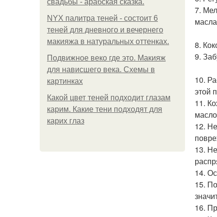
свадьбы - арабская сказка.
7. Ме
NYX палитра теней - состоит 6
масла
теней для дневного и вечернего
макияжа в натуральных оттенках.
8. Ко
9. За
Подвижное веко где это. Макияж
для нависшего века. Схемы в
10. Р
картинках
этой 
Какой цвет теней подходит глазам
11. К
карим. Какие тени подходят для
масло
карих глаз
12. Н
повре
13. Н
распр
14. О
15. П
значи
16. П