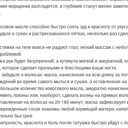
лкие морщинки разгладятся, а глубокие станут менее замет
.
косовое масло способно быстро снять зуд и красноту от укус
будьте о сухих и растрескавшихся пятках, несколько раз сд
астяжки на теле вовсе не радуют глаз; легкий массаж с не
проблемой.
ожа рук будет безупречной, а кутикула мягкой и аккуратной,
, которое сделает прочными и блестящими ваши ногти.
е забудьте о волосах: маска, нанесенная на всю длину за по
ждений во время самого мыться и сушки, а оставленная на 
ебольшое количество кокосового масла, аккуратно нанесенн
ямить локоны или, наоборот, сделать волны на прямых вол
ставленная на волосах на 20-180 минут, маска зафиксирует
оврежденные соски знакомы любой кормящей матери; капел
тельно быстрее.
рипухлость, краснота и боль после татуажа быстро уйдут с 