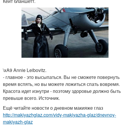
Кейт бланшетт.
\xA9 Annie Leibovitz.
- главное - это высыпаться. Вы не сможете повернуть
время вспять, но вы можете ложиться спать вовремя.
Красота идет изнутри - поэтому здоровье должно быть
превыше всего. Источник.
Ещё читайте новости о дневном макияже глаз
http://makiyazhglaz.com/vidy-makiyazha-glaz/dnevnoy-
makiyazh-glaz