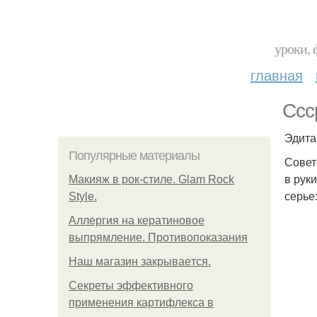
уроки, 
главная
Ссс
Эдита
Популярные материалы
Совет
в рук
Макияж в рок-стиле. Glam Rock
серье
Style.
Аллергия на кератиновое
выпрямление. Противопоказания
Нaш магaзин зaкрывaeтся.
Секреты эффективного
применения картифлекса в