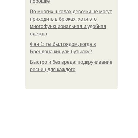
порошке
Во многих школах девочки не могут
приходить в брюках, хотя это
многофункциональная и удобная
одежда.
Фан 1: ты был рядом, когда в
Брендона кинули бутылку?
Быстро и без вреда: подкручивание
ресниц для каждого