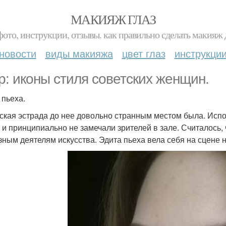
МАКИЯЖ ГЛАЗ
фото, инструкции, отзывы. как правильно сделать макияж д
новости
виды макияжа
цвет глаз
инструкци
р: иконы стиля советских женщин.
 пьеха.
ская эстрада до нее довольно странным местом была. Испо
и и принципиально не замечали зрителей в зале. Считалось, 
зным деятелям искусства. Эдита пьеха вела себя на сцене 