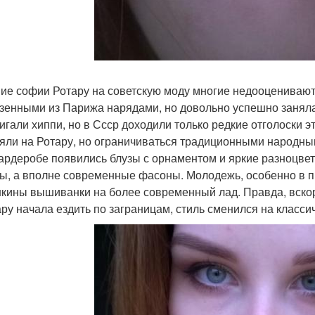
ие софии Ротару на советскую моду многие недооценивают.
зенными из Парижа нарядами, но довольно успешно заняла 
игали хиппи, но в Ссср доходили только редкие отголоски э
яли на Ротару, но ограничиваться традиционными народны
гардеробе появились блузы с орнаментом и яркие разноцве
ы, а вполне современные фасоны. Молодежь, особенно в 
кины вышиванки на более современный лад. Правда, вскоре
ару начала ездить по заграницам, стиль сменился на класси