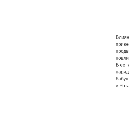
Влиян
приве
продв
повли
В ее 
наряд
бабуш
и Рот