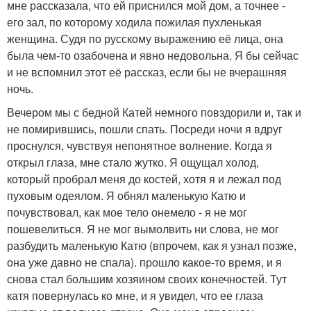
мне рассказала, что ей приснился мой дом, а точнее -
его зал, по которому ходила пожилая пухленькая
женщина. Судя по русскому выражению её лица, она
была чем-то озабочена и явно недовольна. Я бы сейчас
и не вспомнил этот её рассказ, если бы не вчерашняя
ночь.
Вечером мы с бедной Катей немного повздорили и, так и
не помирившись, пошли спать. Посреди ночи я вдруг
проснулся, чувствуя непонятное волнение. Когда я
открыл глаза, мне стало жутко. Я ощущал холод,
который пробрал меня до костей, хотя я и лежал под
пуховым одеялом. Я обнял маленькую Катю и
почувствовал, как мое тело онемело - я не мог
пошевелиться. Я не мог вымолвить ни слова, не мог
разбудить маленькую Катю (впрочем, как я узнал позже,
она уже давно не спала). прошло какое-то время, и я
снова стал большим хозяином своих конечностей. Тут
катя повернулась ко мне, и я увидел, что ее глаза