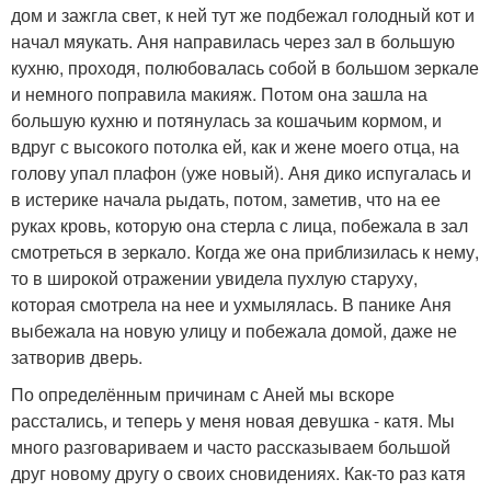
дом и зажгла свет, к ней тут же подбежал голодный кот и
начал мяукать. Аня направилась через зал в большую
кухню, проходя, полюбовалась собой в большом зеркале
и немного поправила макияж. Потом она зашла на
большую кухню и потянулась за кошачьим кормом, и
вдруг с высокого потолка ей, как и жене моего отца, на
голову упал плафон (уже новый). Аня дико испугалась и
в истерике начала рыдать, потом, заметив, что на ее
руках кровь, которую она стерла с лица, побежала в зал
смотреться в зеркало. Когда же она приблизилась к нему,
то в широкой отражении увидела пухлую старуху,
которая смотрела на нее и ухмылялась. В панике Аня
выбежала на новую улицу и побежала домой, даже не
затворив дверь.
По определённым причинам с Аней мы вскоре
расстались, и теперь у меня новая девушка - катя. Мы
много разговариваем и часто рассказываем большой
друг новому другу о своих сновидениях. Как-то раз катя