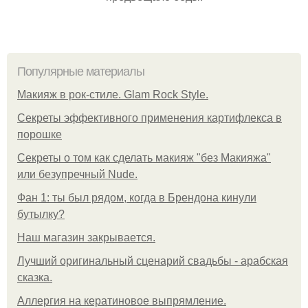
Популярные материалы
Макияж в рок-стиле. Glam Rock Style.
Секреты эффективного применения картифлекса в
порошке
Секреты о том как сделать макияж "без Макияжа"
или безупречный Nude.
Фан 1: ты был рядом, когда в Брендона кинули
бутылку?
Нaш магaзин зaкрывaeтся.
Лучший оригинальный сценарий свадьбы - арабская
сказка.
Аллергия на кератиновое выпрямление.