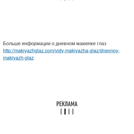
Больше информации о дневном макияже глаз
http://makiyazhglaz.com/vidy-makiyazha-glaz/dnevnoy-
makiyazh-glaz