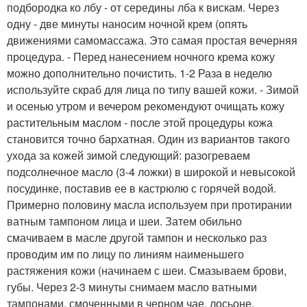
подбородка ко лбу - от середины лба к вискам. Через
одну - две минуты наносим ночной крем (опять
движениями самомассажа. Это самая простая вечерняя
процедура. - Перед нанесением ночного крема кожу
можно дополнительно почистить. 1-2 Раза в неделю
используйте скраб для лица по типу вашей кожи. - Зимой
и осенью утром и вечером рекомендуют очищать кожу
растительным маслом - после этой процедуры кожа
становится точно бархатная. Один из вариантов такого
ухода за кожей зимой следующий: разогреваем
подсолнечное масло (3-4 ложки) в широкой и невысокой
посудинке, поставив ее в кастрюлю с горячей водой.
Примерно половину масла используем при протирании
ватным тампоном лица и шеи. Затем обильно
смачиваем в масле другой тампон и несколько раз
проводим им по лицу по линиям наименьшего
растяжения кожи (начинаем с шеи. Смазываем брови,
губы. Через 2-3 минуты снимаем масло ватными
тампонами, смоченными в черном чае, лосьоне,