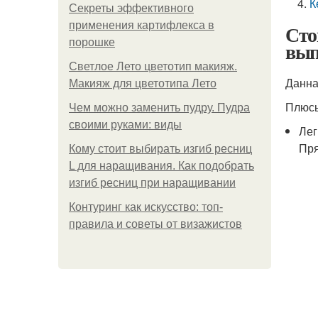
К
Секреты эффективного
применения картифлекса в
Сто
порошке
вып
Светлое Лето цветотип макияж.
Данна
Макияж для цветотипа Лето
Плюсы
Чем можно заменить пудру. Пудра
своими руками: виды
Лег
Пря
Кому стоит выбирать изгиб ресниц
L для наращивания. Как подобрать
изгиб ресниц при наращивании
Контуринг как искусство: топ-
правила и советы от визажистов