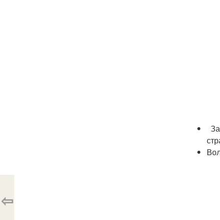
Защ
стр
Вол
⇦