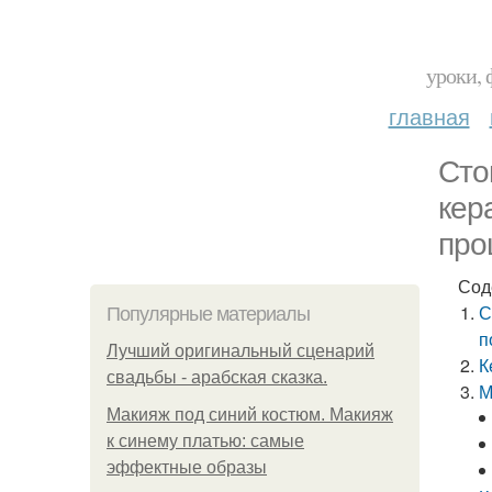
уроки, 
главная
Сто
кер
про
Сод
С
Популярные материалы
п
Лучший оригинальный сценарий
К
свадьбы - арабская сказка.
М
Макияж под синий костюм. Макияж
к синему платью: самые
эффектные образы