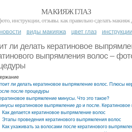
МАКИЯЖ ГЛАЗ
фото, инструкции, отзывы. как правильно сделать макияж д
новости
виды макияжа
цвет глаз
инструкци
ит ли делать кератиновое выпрямле
атинового выпрямления волос – фото
цедуры
ержание
тоит ли делать кератиновое выпрямление волос. Плюсы ке
осле после процедуры
ератиновое выпрямление минусы. Что это такое?
инусы кератиновое выпрямление до и после. Кератиновое
Как делается кератиновое выпрямление волос
Этапы проведения кератинового выпрямления волос
Как ухаживать за волосами после кератинового выпрямле