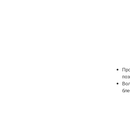
Про
поз
Вол
бле