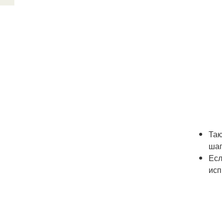
Так
шап
Есл
исп