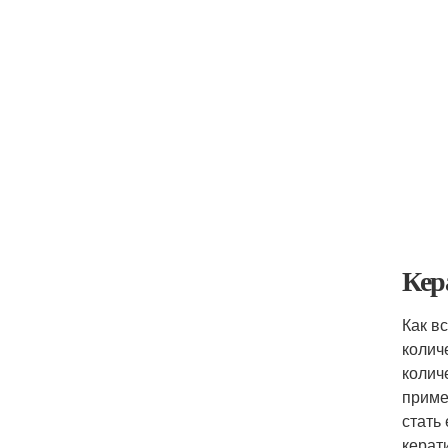
Кер
Как в
колич
колич
приме
стать
керат