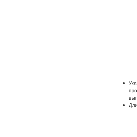
Укл
про
вып
Дли