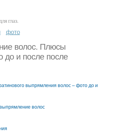
ля глаз.
и
фото
ние волос. Плюсы
 до и после после
ратинового выпрямления волос – фото до и
 выпрямление волос
ния