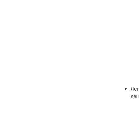
Лег
деш