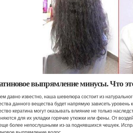
атиновое выпрямление минусы. Что эт
сем давно известно, наша шевелюра состоит из натуральног
ества данного вещества будет напрямую зависеть уровень 
ество кератина могут оказывать влияние не только наследст
няются для их укладки горячие утюжки или фены. От воздей
 еще более непослушными из-за поднявшихся чешуек. Испра
иновое выпрямление волос.