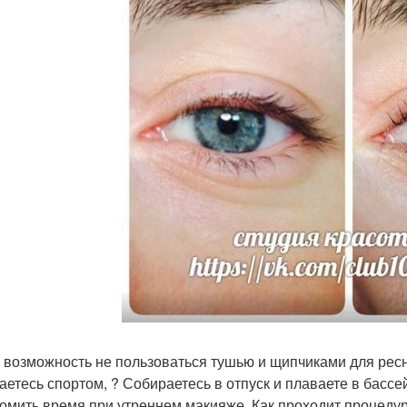
 возможность не пользоваться тушью и щипчиками для рес
аетесь спортом, ? Собираетесь в отпуск и плаваете в бассе
омить время при утреннем макияже. Как проходит процеду