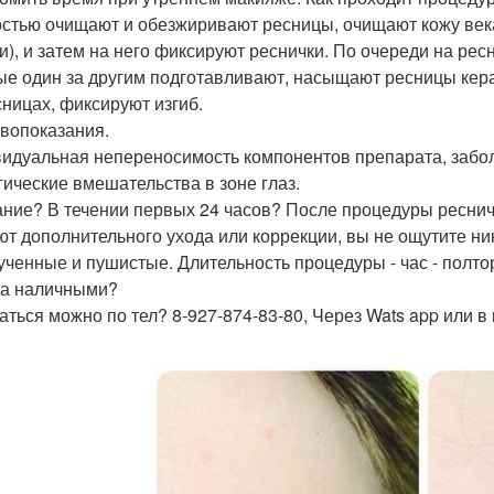
стью очищают и обезжиривают ресницы, очищают кожу века
ди), и затем на него фиксируют реснички. По очереди на ре
ые один за другим подготавливают, насыщают ресницы кер
сницах, фиксируют изгиб.
вопоказания.
идуальная непереносимость компонентов препарата, забол
гические вмешательства в зоне глаз.
ние? В течении первых 24 часов? После процедуры реснич
ют дополнительного ухода или коррекции, вы не ощутите ни
ученные и пушистые. Длительность процедуры - час - полто
а наличными?
аться можно по тел? 8-927-874-83-80, Через Wats app или в к