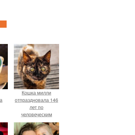
Кошка милли
за
отпраздновала 146
лет по
человеческим
Меркам и
претендует на