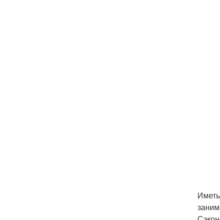
Иметь
заним
Сэкон