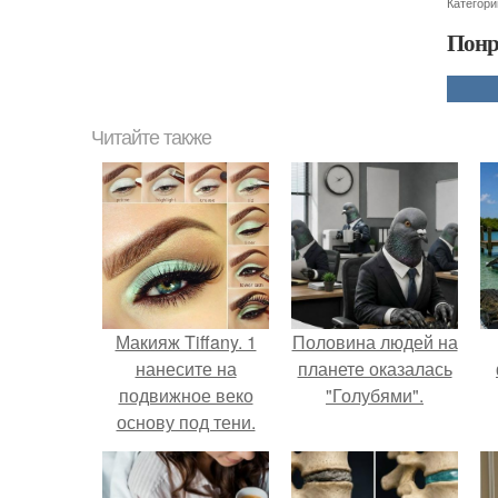
Категори
Понр
Читайте также
Макияж Tiffany. 1
Половина людей на
нанесите на
планете оказалась
подвижное веко
"Голубями".
основу под тени.