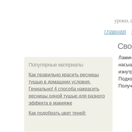
уроки, 
главная
Сво
Ламин
насыщ
Популярные материалы
изнут
Как правильно красить ресницы
Подхо
тушью в домашних условия.
Получ
Гениально! 4 способа накрасить
ресницы одной тушью для разного
эффекта в макияже
Как подобрать цвет теней: