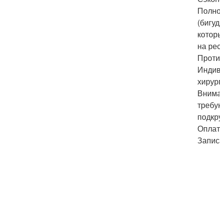
Полно
(бигу
котор
на ре
Проти
Индив
хирур
Внима
требу
подкр
Оплат
Запис