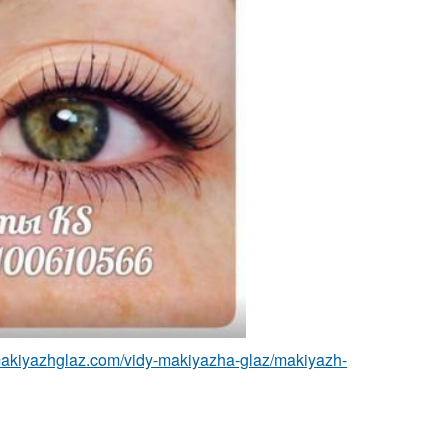
/makiyazhglaz.com/vidy-makiyazha-glaz/makiyazh-