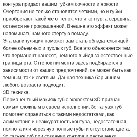
контура придаст вашим губкам сочности и яркости.
Очертания не только становятся четкими, но и губки
приобретают такой же оттенок, что и контур, а середина
остается не прокрашенной. Внешне это эффект может
напоминать намного стертую помаду.
Эта манипуляция поможет вам стать обладательницей
более объемных и пухлых губ. Все это объясняется тем,
что перманент наносят, немного выйдя за естественные
границы рта. Оттенок пигмента здесь подбирается в
зависимости от ваших предпочтений, он может быть как
темным, так и светлым. Данная техника барышням
любого возраста подходит.
3D техника.
Перманентный макияж губ с эффектом 3D признан
самым сложным в своем исполнении. 3d татуаж губ
помогает справиться с такими недостатками, как
асимметрия и неаккуратность контура, недостаточная
полнота или через чур полные губы и отсутствие цвета.
3d татуаж губ при создании контура и растушевки