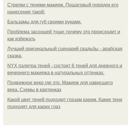
Стрелки с тенями макияж. Пошаговый порядок его
нанесения такой:
Бальзамы для губ своими руками.
Проблема засохшей туши: почему это происходит и
как избежать
Лучший оригинальный сценарий свадьбы - арабская
сказка.
NYX палитра теней - состоит 6 теней для дневного и
вечернего макияжа в натуральных оттенках.
Подвижное веко где это. Макияж для нависшего
века. Схемы в картинках
Какой цвет теней подходит глазам карим. Какие тени
подходят для карих глаз