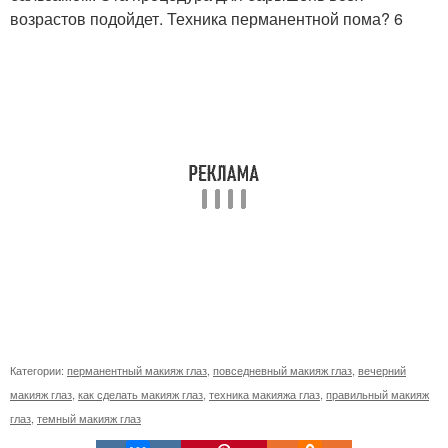
возрастов подойдет. Техника перманентной пома? 6
Категории:
перманентный макияж глаз
,
повседневный макияж глаз
,
вечерний
макияж глаз
,
как сделать макияж глаз
,
техника макияжа глаз
,
правильный макияж
глаз
,
темный макияж глаз