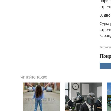
нарис
стрелк
3. дво
Одна 
стрел
каран
Категори
Понр
Читайте также