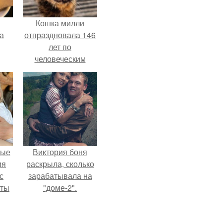
Кошка милли
за
отпраздновала 146
лет по
человеческим
Меркам и
претендует на
звание самой
старой в мире.
вые
Виктория боня
мя
раскрыла, сколько
с
зарабатывала на
аты
"доме-2".
оту