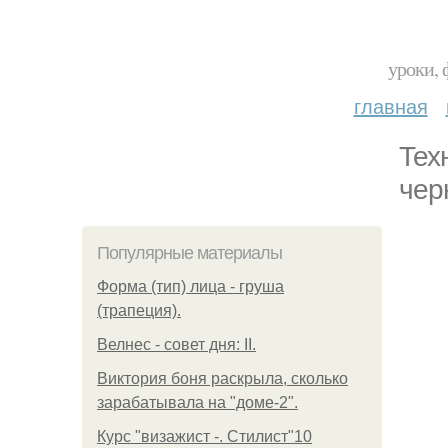
уроки, 
главная
Тех
чер
Популярные материалы
Форма (тип) лица - груша
(трапеция).
Велнес - совет дня: II.
Виктория боня раскрыла, сколько
зарабатывала на "доме-2".
Курс "визажист -. Стилист"10