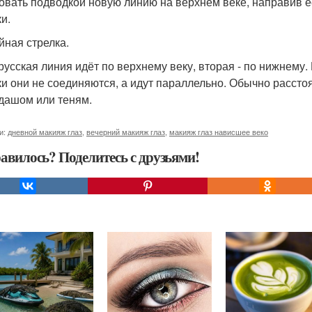
овать подводкой новую линию на верхнем веке, направив ее
и.
йная стрелка.
русская линия идёт по верхнему веку, вторая - по нижнему. Н
ки они не соединяются, а идут параллельно. Обычно расст
дашом или теням.
и:
дневной макияж глаз
,
вечерний макияж глаз
,
макияж глаз нависшее веко
авилось? Поделитесь с друзьями!