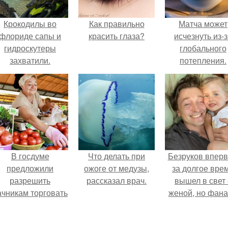
Крокодилы во
Как правильно
Матча может
флориде сапы и
красить глаза?
исчезнуть из-
гидроскутеры
глобального
захватили.
потепления.
В госдуме
Что делать при
Безруков впер
предложили
ожоге от медузы,
за долгое вре
разрешить
рассказал врач.
вышел в свет 
ачникам торговать
женой, но фан
своей
не оценили
ельхозпродукцией
скромную крас