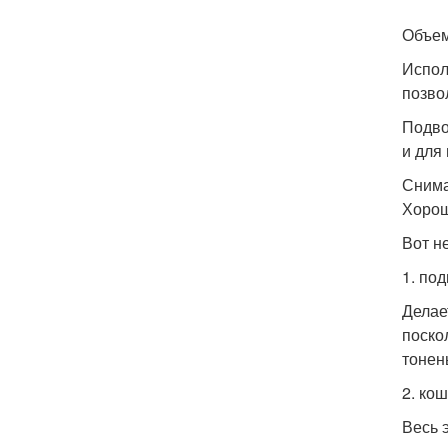
Объем
Испол
позво
Подво
и для
Снима
Хорош
Вот н
1. по
Делае
поско
тонен
2. кош
Весь 