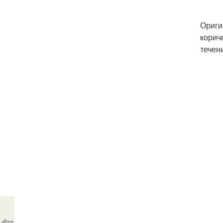
Ориги
корич
течен
⇦