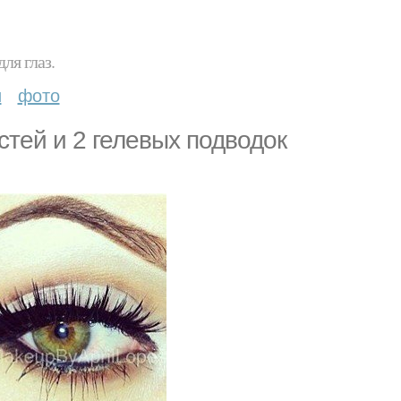
ля глаз.
и
фото
стей и 2 гелевых подводок