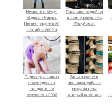
Немного о Меди.
Половина людей на
Мэдисон Николь
планете оказалась
Циглер родился 30
"Голубями".
сентября 2002 в
Питтсбурге, штат
Пенсильвания.
Пересадку свиных
Боли в спине в
почек сделают
прошлом: учёные
стандартным
создали гель,
лечением к 2033
который помогает
д
году в Японии.
восстанавливать
межпозвоночные
с