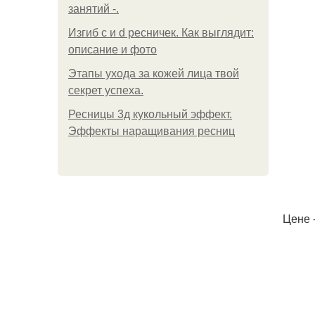
занятий -.
Изгиб c и d ресничек. Как выглядит:
описание и фото
Этапы ухода за кожей лица твой
секрет успеха.
Ресницы 3д кукольный эффект.
Эффекты наращивания ресниц
Цене -