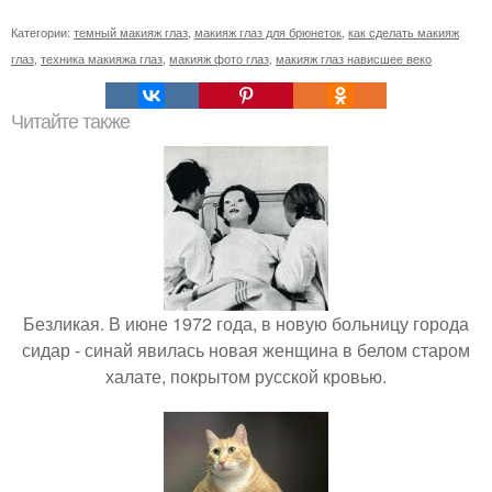
Категории:
темный макияж глаз
,
макияж глаз для брюнеток
,
как сделать макияж
глаз
,
техника макияжа глаз
,
макияж фото глаз
,
макияж глаз нависшее веко
Читайте также
Безликая. В июне 1972 года, в новую больницу города
сидар - синай явилась новая женщина в белом старом
халате, покрытом русской кровью.