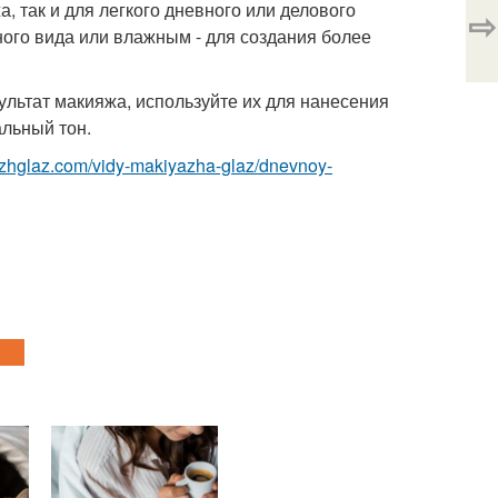
, так и для легкого дневного или делового
⇨
ного вида или влажным - для создания более
льтат макияжа, используйте их для нанесения
льный тон.
azhglaz.com/vidy-makiyazha-glaz/dnevnoy-