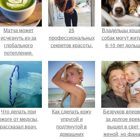
Матча может
25
Владельцы коше
исчезнуть из-за
профессиональных
собак могут жит
глобального
секретов красоты.
6-10 лет дольш
потепления.
Что делать при
Как сделать кожу
Безруков впер
ожоге от медузы,
упругой и
за долгое вре
рассказал врач.
подтянутой в
вышел в свет 
домашних
женой, но фан