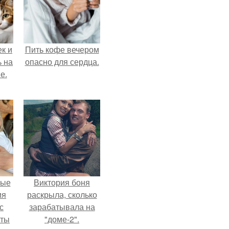
к и
Пить кофе вечером
ь на
опасно для сердца.
е.
вые
Виктория боня
мя
раскрыла, сколько
с
зарабатывала на
аты
"доме-2".