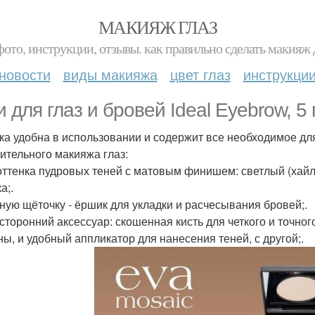
МАКИЯЖ ГЛАЗ
фото, инструкции, отзывы. как правильно сделать макияж д
новости
виды макияжа
цвет глаз
инструкци
 для глаз и бровей Ideal Eyebrow, 5 г
ка удобна в использовании и содержит все необходимое дл
ительного макияжа глаз:
 оттенка пудровых теней с матовым финишем: светлый (хай
а;.
бную щёточку - ёршик для укладки и расчесывания бровей;.
хсторонний аксессуар: скошенная кисть для четкого и точно
ны, и удобный аппликатор для нанесения теней, с другой;.