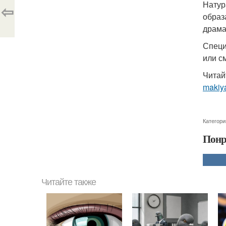
Натур
⇦
образ
драма
Специ
или с
Читай
makiy
Категори
Понр
Читайте также