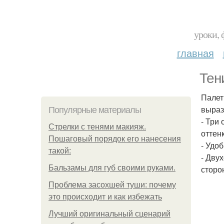
уроки, 
главная
Тени
Палет
выраз
Популярные материалы
- Три
Стрелки с тенями макияж.
оттенк
Пошаговый порядок его нанесения
- Удо
такой:
- Дву
Бальзамы для губ своими руками.
сторо
Проблема засохшей туши: почему
это происходит и как избежать
Лучший оригинальный сценарий