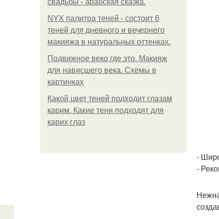
свадьбы - арабская сказка.
NYX палитра теней - состоит 6
теней для дневного и вечернего
макияжа в натуральных оттенках.
Подвижное веко где это. Макияж
для нависшего века. Схемы в
картинках
Какой цвет теней подходит глазам
карим. Какие тени подходят для
карих глаз
- Шир
- Рек
Нежна
созда