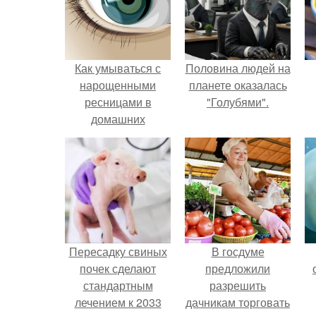
Как умываться с
Половина людей на
нарощенными
планете оказалась
ресницами в
"Голубями".
домашних
условиях. Как
правильно смыть
макияж с
нарощенными
ресницами?
Пересадку свиных
В госдуме
почек сделают
предложили
стандартным
разрешить
лечением к 2033
дачникам торговать