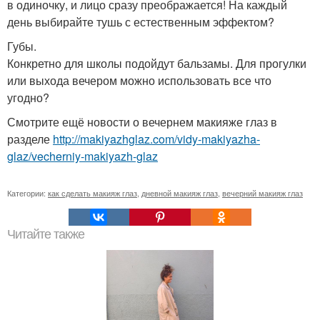
в одиночку, и лицо сразу преображается! На каждый
день выбирайте тушь с естественным эффектом?
Губы.
Конкретно для школы подойдут бальзамы. Для прогулки
или выхода вечером можно использовать все что
угодно?
Смотрите ещё новости о вечернем макияже глаз в
разделе
http://makiyazhglaz.com/vidy-makiyazha-
glaz/vecherniy-makiyazh-glaz
Категории:
как сделать макияж глаз
,
дневной макияж глаз
,
вечерний макияж глаз
Читайте также