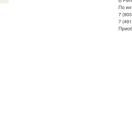
В Per
По ин
7 (903
7 (491
Приоб