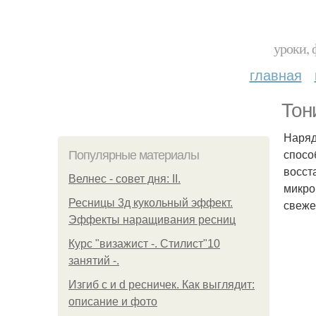
уроки, 
главная
Тон
Наряд
спосо
Популярные материалы
восст
Велнес - совет дня: II.
микро
Ресницы 3д кукольный эффект.
свеже
Эффекты наращивания ресниц
Курс "визажист -. Стилист"10
занятий -.
Изгиб c и d ресничек. Как выглядит:
описание и фото