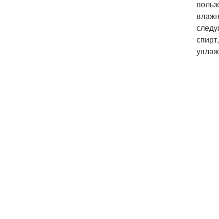
польз
влажн
следу
спирт
увлаж