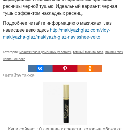
ресницы черной тушью. Идеальный вариант: черная
тушь с эффектом накладных ресниц.
Подробнее читайте информацию о макияжах глаз
нависшее веко здесь
http://makiyazhglaz.com/vidy-
makiyazha-glaz/makiyazh-glaz-navisshee-veko
Категории:
макияж глаз в домашних условиях
,
темный макияж глаз
,
макияж глаз
нависшее веко
Читайте также
Купи сейчас: 10 дешевых средств, которые обожают