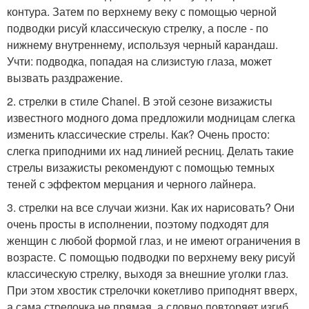
контура. Затем по верхнему веку с помощью черной
подводки рисуй классическую стрелку, а после - по
нижнему внутреннему, используя черный карандаш.
Учти: подводка, попадая на слизистую глаза, может
вызвать раздражение.
2. стрелки в стиле Chanel. В этой сезоне визажисты
известного модного дома предложили модницам слегка
изменить классические стрелы. Как? Очень просто:
слегка приподними их над линией ресниц. Делать такие
стрелы визажисты рекомендуют с помощью темных
теней с эффектом мерцания и черного лайнера.
3. стрелки на все случаи жизни. Как их нарисовать? Они
очень просты в исполнении, поэтому подходят для
женщин с любой формой глаз, и не имеют ограничения в
возрасте. С помощью подводки по верхнему веку рисуй
классическую стрелку, выходя за внешние уголки глаз.
При этом хвостик стрелочки кокетливо приподнят вверх,
а сама стрелочка не прямая, а словно повторяет изгиб