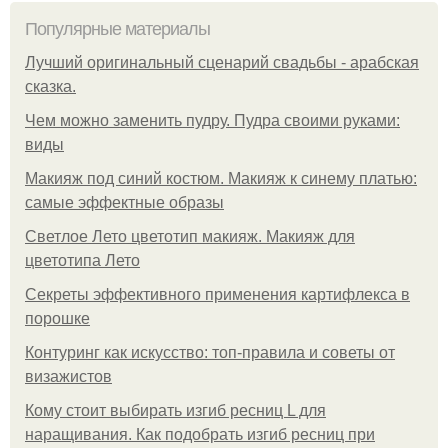
Популярные материалы
Лучший оригинальный сценарий свадьбы - арабская
сказка.
Чем можно заменить пудру. Пудра своими руками:
виды
Макияж под синий костюм. Макияж к синему платью:
самые эффектные образы
Светлое Лето цветотип макияж. Макияж для
цветотипа Лето
Секреты эффективного применения картифлекса в
порошке
Контуринг как искусство: топ-правила и советы от
визажистов
Кому стоит выбирать изгиб ресниц L для
наращивания. Как подобрать изгиб ресниц при