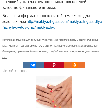
внешний угол глаз немного фиолетовых теней - в
качестве финального штриха.
Больше информационных статей о макияже для
зеленых глаз
http://makiyazhglaz.com/makiyazh-glaz-dlya-
raznyh-cvetov-glaz/makiyazh-d...
Категории:
макияж для голубых глаз
,
техника макияжа глаз
,
макияж для серых
глаз
,
макияж глаз для брюнеток
,
макияж глаз нависшее веко
,
макияж глаз для
блондинок
,
правильный макияж глаз
,
голубой макияж глаз
,
макияж для зеленых
глаз
Читайте также