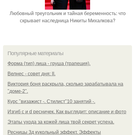
Любовный треугольник и тайная беременность: что
скрывает наследница Никиты Михалкова?
Популярные материалы
Форма (тип) лица - груша (трапеция).
Велнес - совет дня: II.
Виктория боня раскрыла, сколько зарабатывала на
"доме-2".
Курс "визажист -. Стилист"10 занятий -.
Изгиб c и d ресничек. Как выглядит: описание и фото
Этапы ухода за кожей лица твой секрет успеха.
Ресницы 3д кукольный эффект. Эффекты