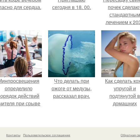
пасно для сердца.
сегодня в 18. 00.
почек сделаю
стандартны
лечением к 20
году в Японии
Минпросвещения
Что делать при
Как сделать ко
определило
ожоге от медузы,
упругой и
порядок действий
рассказал врач.
подтянутой в
чителя при срыве
домашних
урока.
условиях?
Контакты
Пользовательское соглашение
Обратная св