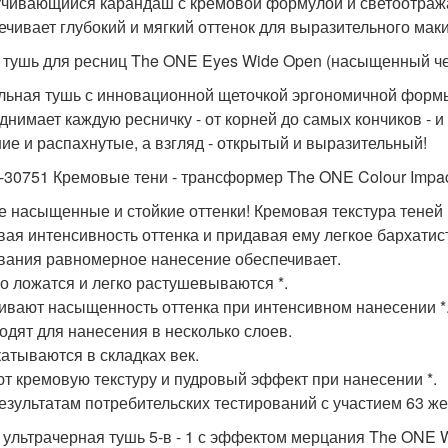
чивающийся карандаш с кремовой формулой и светоотража
ечивает глубокий и мягкий оттенок для выразительного маки
 тушь для ресниц The ONE Eyes Wide Open (насыщенный ч
льная тушь с инновационной щеточкой эргономичной формы
днимает каждую ресничку - от корней до самых кончиков - и 
ие и распахнутые, а взгляд - открытый и выразительный!
-30751 Кремовые тени - трансформер The ONE Colour Impac
 насыщенные и стойкие оттенки! Кремовая текстура теней
вая интенсивность оттенка и придавая ему легкое бархатис
вания равномерное нанесение обеспечивает.
но ложатся и легко растушевываются *.
ливают насыщенность оттенка при интенсивном нанесении *
ходят для нанесения в несколько слоев.
катываются в складках век.
ют кремовую текстуру и пудровый эффект при нанесении *.
результатам потребительских тестирований с участием 63 ж
 ультрачерная тушь 5-в - 1 с эффектом мерцания The ONE 