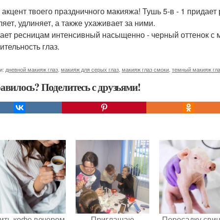
 акцент твоего праздничного макияжа! Тушь 5-в - 1 придает
ляет, удлиняет, а также ухаживает за ними.
дает ресницам интенсивный насыщенно - черный оттенок с м
ительность глаз.
и:
дневной макияж глаз
,
макияж для серых глаз
,
макияж глаз смоки
,
темный макияж гл
авилось? Поделитесь с друзьями!
ить кофе вечером
Приглашаю
Пересадку сви