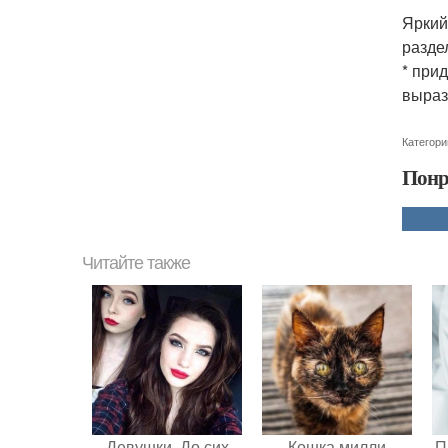
Яркий
разде
* при
выраз
Категори
Понр
Читайте также
Девушки. До сих
Кошка милли
П