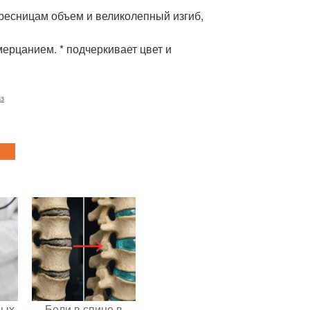
 ресницам объем и великолепный изгиб,
ерцанием. * подчеркивает цвет и
аз
ных
Боли в спине в