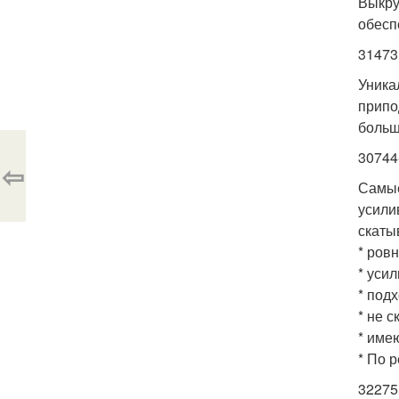
Выкру
обесп
31473
Уника
припо
больш
30744
⇦
Самые
усили
скаты
* ров
* уси
* под
* не с
* име
* По 
32275