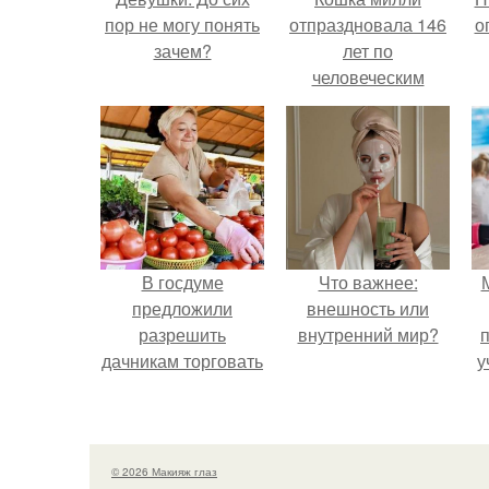
пор не могу понять
отпраздновала 146
о
зачем?
лет по
человеческим
Меркам и
претендует на
звание самой
старой в мире.
В госдуме
Что важнее:
предложили
внешность или
разрешить
внутренний мир?
дачникам торговать
у
своей
сельхозпродукцией
в людных местах.
© 2026 Макияж глаз