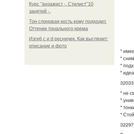
Курс "визажист -. Стилист"10
занятий -.
Тон слоновая кость кому подходит.
Оттенки тонального крема
Изгиб c и d ресничек. Как выглядит:
описание и фото
* име
* сни
* под
* иде
32033
* не 
* уни
* тон
* Сто
32297