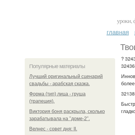
уроки, 
главная
Тво
? 324
32436 
Популярные материалы
Иннов
Лучший оригинальный сценарий
более
свадьбы - арабская сказка.
32138
Форма (тип) лица - груша
(трапеция).
Быстр
гладк
Виктория боня раскрыла, сколько
зарабатывала на "доме-2".
Велнес - совет дня: II.