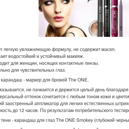
ет легкую увлажняющую формулу, не содержит масел.
мает водостойкий и устойчивый макияж.
ходит для женщин, носящих контактные линзы.
ально для чувствительных глаз.
 карандаш - маркер для бровей The ONE.
смазывается, не пачкается и держится целый день благодар
версальный оттенок сочетается с любым тоном кожи и цвето
кий заостренный аппликатор для легких естественных штрих
йкость до 12 часов. По результатам потребительского тести
 тени - карандаш для глаз The ONE Smokey (глубокий чер