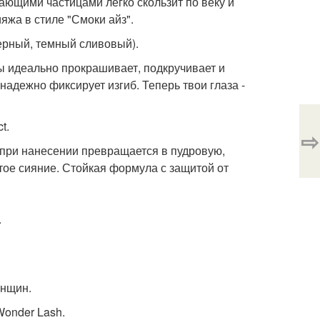
ющими частицами легко скользит по веку и
яжа в стиле "Смоки айз".
ерный, темный сливовый).
 идеально прокрашивает, подкручивает и
надежно фиксирует изгиб. Теперь твои глаза -
t.
⇨
 при нанесении превращается в пудровую,
тое сияние. Стойкая формула с защитой от
.
енщин.
Wonder Lash.