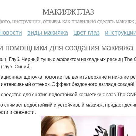
МАКИЯЖ ГЛАЗ
фото, инструкции, отзывы. как правильно сделать макияж д
новости
виды макияжа
цвет глаз
инструкци
и помощники для создания макияжа 
35 (. Глуб. Черный тушь с эффектом накладных ресниц The 
(глуб. Синий).
ационная щеточка помогает выделить верхние и нижние ре
 интенсивный оттенок. Эффект бездонного взгляда создай!
 cредство для снятия водостойкой косметики с глаз The ON
о снимает водостойкий и устойчивый макияж, придает делик
ости и свежести.