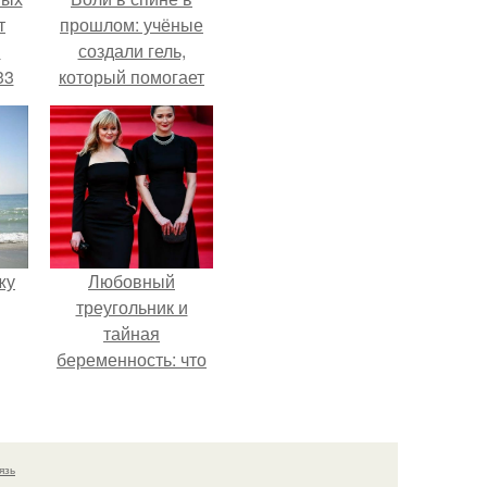
т
прошлом: учёные
м
создали гель,
33
который помогает
.
восстанавливать
межпозвоночные
диски.
жу
Любовный
треугольник и
тайная
беременность: что
скрывает
наследница Никиты
Михалкова?
язь