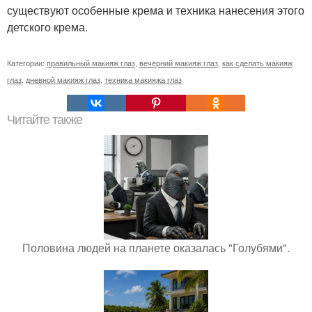
существуют особенные крема и техника нанесения этого
детского крема.
Категории:
правильный макияж глаз
,
вечерний макияж глаз
,
как сделать макияж
глаз
,
дневной макияж глаз
,
техника макияжа глаз
Читайте также
Половина людей на планете оказалась "Голубями".