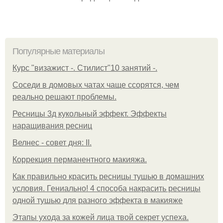
Популярные материалы
Курс "визажист -. Стилист"10 занятий -.
Соседи в домовых чатах чаще ссорятся, чем
реально решают проблемы.
Ресницы 3д кукольный эффект. Эффекты
наращивания ресниц
Велнес - совет дня: II.
Коррекция перманентного макияжа.
Как правильно красить ресницы тушью в домашних
условия. Гениально! 4 способа накрасить ресницы
одной тушью для разного эффекта в макияже
Этапы ухода за кожей лица твой секрет успеха.