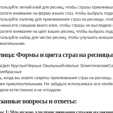
пользуйте легкий клей для ресниц, чтобы стразы приклеивал
ратите внимание на форму ваших глаз, чтобы выбрать под
пользуйте палочку для приклеивания страз на ресницы, чт
 наносите слишком много клея, чтобы стразы не выглядели
ратите внимание на цвет ваших ресниц, чтобы выбрать под
пользуйте набор для чистки ресниц, чтобы улучшить внешни
екательными.
лица: Формы и цвета страз на ресницы
Цвет КруглыеЧёрные ОвальныеБлёклые ЭллиптическиеСе
киеКрасные
ь, когда вы знаете секреты приклеивания страз на ресницы,
лее привлекательными. Не забудьте использовать все необ
дели естественно и не отпадали.
занные вопросы и ответы:
ос 1: Что нужно для приклеивания стразов на ресн