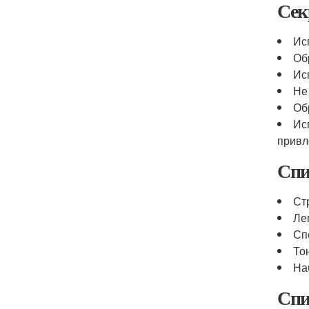
Сек
Ис
Об
Ис
Не
Об
Ис
привл
Спи
Ст
Ле
Сп
То
На
Спи