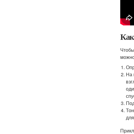
Как
Чтобы
можно
Опр
На 
взг
оди
спу
Под
Тон
для
Прикл