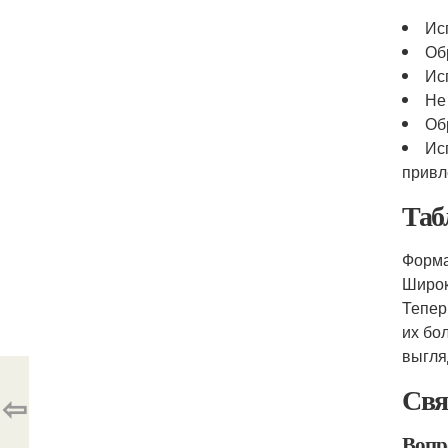
Ис
Об
Ис
Не
Об
Ис
привл
Таб
Форма
Широ
Тепер
их бо
выгля
Свя
⇦
Вопр