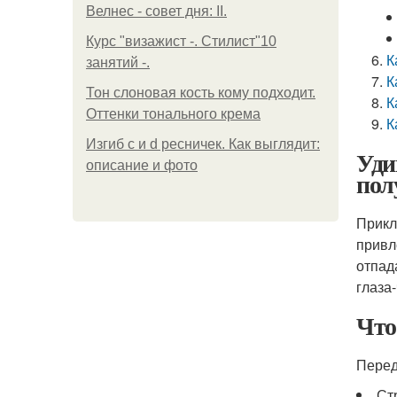
Велнес - совет дня: II.
Курс "визажист -. Стилист"10
К
занятий -.
К
Тон слоновая кость кому подходит.
К
Оттенки тонального крема
К
Изгиб c и d ресничек. Как выглядит:
Уди
описание и фото
пол
Прикл
привл
отпад
глаза-
Что
Перед
Ст