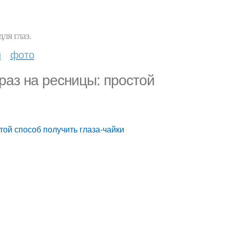
ля глаз.
и
фото
раз на ресницы: простой
той способ получить глаза-чайки
ы