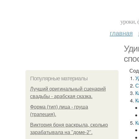
уроки, 
главная
Уди
спо
Сод
У
Популярные материалы
С
Лучший оригинальный сценарий
К
свадьбы - арабская сказка.
К
Форма (тип) лица - груша
(трапеция).
К
Виктория боня раскрыла, сколько
зарабатывала на "доме-2".