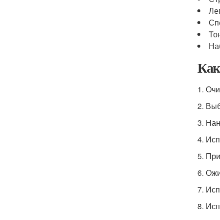
Ле
Сп
То
На
Как
1. Оч
2. Вы
3. На
4. Ис
5. Пр
6. Ож
7. Ис
8. Ис