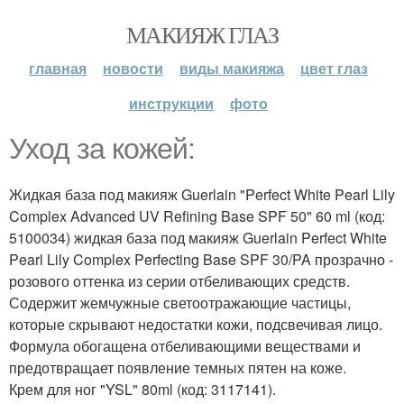
МАКИЯЖ ГЛАЗ
главная
новости
виды макияжа
цвет глаз
инструкции
фото
Уход за кожей:
Жидкая база под макияж Guerlain "Perfect White Pearl Lily
Complex Advanced UV Refining Base SPF 50" 60 ml (код:
5100034) жидкая база под макияж Guerlain Perfect White
Pearl Lily Complex Perfecting Base SPF 30/PA прозрачно -
розового оттенка из серии отбеливающих средств.
Содержит жемчужные светоотражающие частицы,
которые скрывают недостатки кожи, подсвечивая лицо.
Формула обогащена отбеливающими веществами и
предотвращает появление темных пятен на коже.
Крем для ног "YSL" 80ml (код: 3117141).