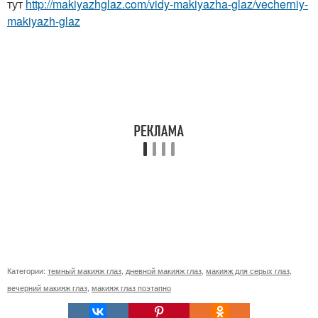
тут
http://makiyazhglaz.com/vidy-makiyazha-glaz/vecherniy-
makiyazh-glaz
Категории:
темный макияж глаз
,
дневной макияж глаз
,
макияж для серых глаз
,
вечерний макияж глаз
,
макияж глаз поэтапно