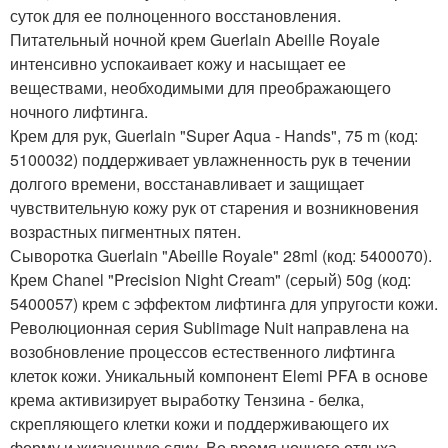
суток для ее полноценного восстановления.
Питательный ночной крем Guerlain Abeille Royale
интенсивно успокаивает кожу и насыщает ее
веществами, необходимыми для преображающего
ночного лифтинга.
Крем для рук, Guerlain "Super Aqua - Hands", 75 m (код:
5100032) поддерживает увлажненность рук в течении
долгого времени, восстанавливает и защищает
чувствительную кожу рук от старения и возникновения
возрастных пигментных пятен.
Сыворотка Guerlain "Abeille Royale" 28ml (код: 5400070).
Крем Chanel "Precision Night Cream" (серый) 50g (код:
5400057) крем с эффектом лифтинга для упругости кожи.
Революционная серия Sublimage Nuit направлена на
возобновление процессов естественного лифтинга
клеток кожи. Уникальный компонент Elemi PFA в основе
крема активизирует выработку Тензина - белка,
скрепляющего клетки кожи и поддерживающего их
форму и жизненную слиу. Во время ночного отдыха