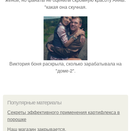
"какая она скучная.
Виктория боня раскрыла, сколько зарабатывала на
"доме-2".
Популярные материалы
Секреты эффективного применения картифлекса в
порошке
Нaш магaзин зaкрывaeтся.