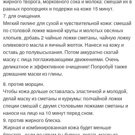
жирного творога, морковного сока и молока: смешай их в
равных пропорциях и подержи на коже 15 минут.
7. для очищения.
Мягкий пилинг для сухой и чувствительной кожи: смешай
по столовой ложке манной крупы и молотых овсяных
хлопьев, добавь 2 чайные ложки сметаны, чайную ложку
оливкового масла и яичный желток. Нанеси на кожу и
оставь до полувысыхания. Потом аккуратно скатай
маску с лица поглаживающими движениями. Очень
деликатное и эффективное очищение! Попробуй также
домашние маски из глины.
8. против морщин.
Чтобы кожа дольше оставалась эластичной и молодой,
делай маску из сметаны и куркумы: полчайной ложки
специи смешай с двумя столовыми ложками сметаны и
наноси на лицо на 10 минут перед сном.
9. против жирного блеска.
Жирная и комбинированная кожа будет меньше
блестеть, если по утрам ты будешь делать маску из