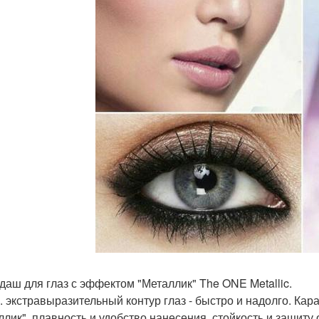
даш для глаз с эффектом "Металлик" The ONE Metallic.
н. экстравыразительный контур глаз - быстро и надолго. К
ллик", плавность и удобство нанесения, стойкость и защит