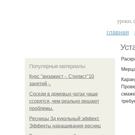
уроки, 
главная
Уст
Раскр
Популярные материалы
Мерца
Курс "визажист -. Стилист"10
Каран
занятий -.
Прове
смаже
Соседи в домовых чатах чаще
требу
ссорятся, чем реально решают
проблемы.
Ресницы 3д кукольный эффект.
Эффекты наращивания ресниц