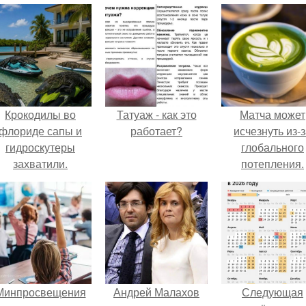
Крокодилы во
Татуаж - как это
Матча может
флориде сапы и
работает?
исчезнуть из-
гидроскутеры
глобального
захватили.
потепления.
Минпросвещения
Андрей Малахов
Следующая