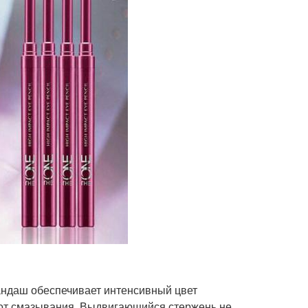
арандаш обеспечивает интенсивный цвет
у от смазывания. Выдвигающийся стержень не