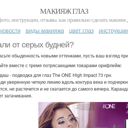
МАКИЯЖ ГЛАЗ
фото, инструкции, отзывы. как правильно сделать макияж д
новости
виды макияжа
цвет глаз
инструкци
али от серых будней?
асьте обыденность новыми оттенками, пусть ваш взгляд прит
йте вместе с тремя потрясающими товарами орифлейм:
даш - подводка для глаз The ONE High Impact 73 грн.
ди уверенную четкую линию вдоль контура века и подчерк
тся, не растечется и не скатается до самого вечера. Кара
ет затачивания.