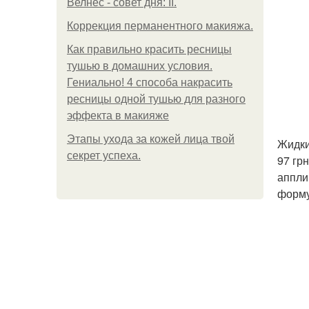
Велнес - совет дня: II.
Коррекция перманентного макияжа.
Как правильно красить ресницы
тушью в домашних условия.
Гениально! 4 способа накрасить
ресницы одной тушью для разного
эффекта в макияже
Этапы ухода за кожей лица твой
Жидки
секрет успеха.
97 гр
аппли
форму