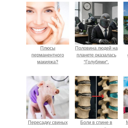
Плюсы
Половина людей на
перманентного
планете оказалась
макияжа?
"Голубями".
Пересадку свиных
Боли в спине в