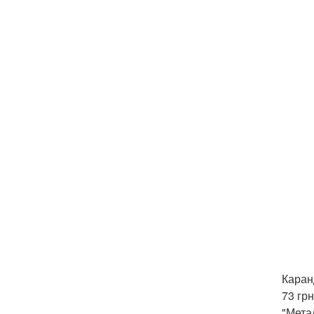
Каран
73 гр
"Мета