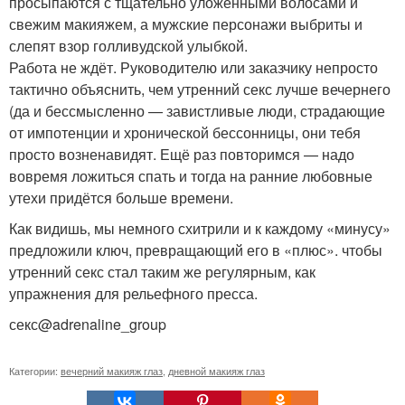
просыпаются с тщательно уложенными волосами и
свежим макияжем, а мужские персонажи выбриты и
слепят взор голливудской улыбкой.
Работа не ждёт. Руководителю или заказчику непросто
тактично объяснить, чем утренний секс лучше вечернего
(да и бессмысленно — завистливые люди, страдающие
от импотенции и хронической бессонницы, они тебя
просто возненавидят. Ещё раз повторимся — надо
вовремя ложиться спать и тогда на ранние любовные
утехи придётся больше времени.
Как видишь, мы немного схитрили и к каждому «минусу»
предложили ключ, превращающий его в «плюс». чтобы
утренний секс стал таким же регулярным, как
упражнения для рельефного пресса.
секс@adrenaline_group
Категории:
вечерний макияж глаз
,
дневной макияж глаз