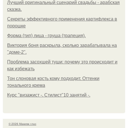
Лучший оригинальный сценарий свадьбы - арабская
сказка.
Секреты эффективного применения картифлекса в
порошке
Форма (тип) лица - груша (трапеция).
Виктория боня раскрыла, сколько зарабатывала на
"доме-2".
Проблема засохшей туши: почему это происходит и
как избежать
Тон слоновая кость кому подходит. Оттенки
тонального крема
Курс "визажист -. Стилист"10 занятий -.
© 2026 Макияж глаз