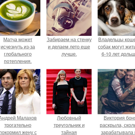
Матча может
Забираем на стенку
Владельцы коше
исчезнуть из-за
и делаем лето еще
собак могут жит
глобального
лучше.
6-10 лет дольш
потепления.
Андрей Малахов
Любовный
Виктория бон
трогательно
треугольник и
раскрыла, скол
покормил жену с
тайная
зарабатывала 