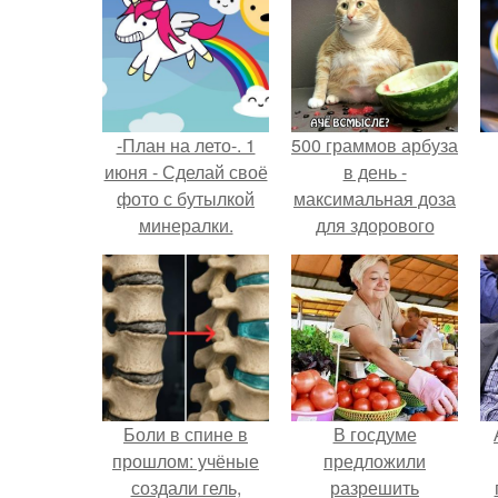
-План на лето-. 1
500 граммов арбуза
июня - Сделай своё
в день -
фото с бутылкой
максимальная доза
минералки.
для здорового
взрослого,
предупредили
врачи.
Боли в спине в
В госдуме
прошлом: учёные
предложили
создали гель,
разрешить