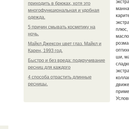
экстр
приходить в брюках, хотя это
манна
многофункциональная и удобная
карит
одежда.
экстр
5 причин смывать косметику на
плюс,
ночь.
масло
розма
Майкл Джексон цвет глаз. Майкл и
оптих
Карен, 1993 год.
ши, м
Быстро и без вреда: подкручивание
сладк
ресниц для каждого
экстр
колла
4 способа отрастить длинные
движе
ресницы.
приме
Услов