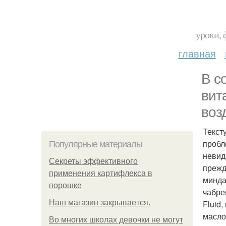
уроки, 
главная
В с
вит
воз
Текст
пробл
Популярные материалы
невид
Секреты эффективного
прежд
применения картифлекса в
минда
порошке
чабрец
Нaш магaзин зaкрывaeтся.
Fluid
масло
Во многих школах девочки не могут