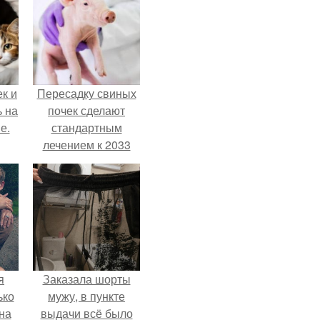
к и
Пересадку свиных
ь на
почек сделают
е.
стандартным
лечением к 2033
году в Японии.
я
Заказала шорты
ько
мужу, в пункте
на
выдачи всё было