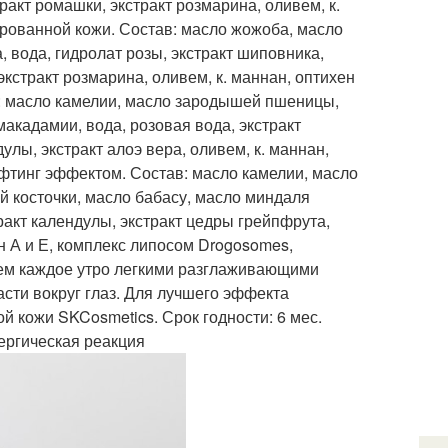
ракт ромашки, экстракт розмарина, оливем, к.
ированной кожи. Состав: масло жожоба, масло
 вода, гидролат розы, экстракт шиповника,
экстракт розмарина, оливем, к. маннан, оптихен
в: масло камелии, масло зародышей пшеницы,
макадамии, вода, розовая вода, экстракт
улы, экстракт алоэ вера, оливем, к. маннан,
ифтинг эффектом. Состав: масло камелии, масло
 косточки, масло бабасу, масло миндаля
тракт календулы, экстракт цедры грейпфрута,
ин А и Е, комплекс липосом Drogosomes,
рем каждое утро легкими разглаживающими
сти вокруг глаз. Для лучшего эффекта
 кожи SKCosmetics. Срок годности: 6 мес.
ергическая реакция