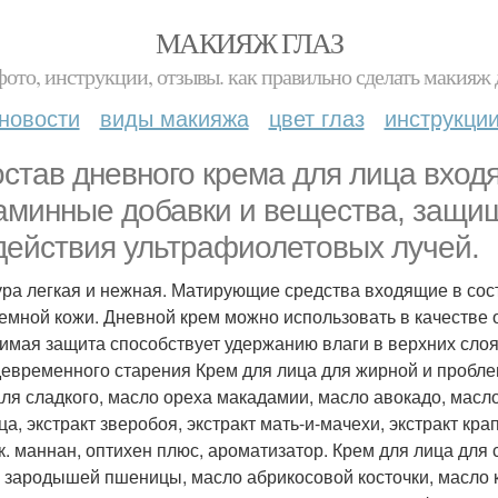
МАКИЯЖ ГЛАЗ
фото, инструкции, отзывы. как правильно сделать макияж д
новости
виды макияжа
цвет глаз
инструкци
остав дневного крема для лица вхо
аминные добавки и вещества, защи
действия ультрафиолетовых лучей.
ура легкая и нежная. Матирующие средства входящие в сос
емной кожи. Дневной крем можно использовать в качестве 
имая защита способствует удержанию влаги в верхних слоях
евременного старения Крем для лица для жирной и проблем
ля сладкого, масло ореха макадамии, масло авокадо, масло 
а, экстракт зверобоя, экстракт мать-и-мачехи, экстракт кра
, к. маннан, оптихен плюс, ароматизатор. Крем для лица для
 зародышей пшеницы, масло абрикосовой косточки, масло ка