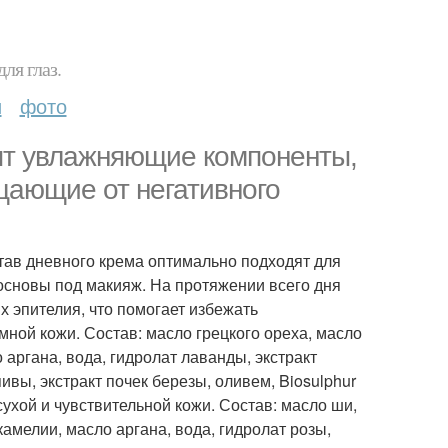
ля глаз.
и
фото
дят увлажняющие компоненты,
щающие от негативного
тав дневного крема оптимально подходят для
основы под макияж. На протяжении всего дня
 эпителия, что помогает избежать
ной кожи. Состав: масло грецкого ореха, масло
аргана, вода, гидролат лаванды, экстракт
пивы, экстракт почек березы, оливем, Biosulphur
 сухой и чувствительной кожи. Состав: масло ши,
мелии, масло аргана, вода, гидролат розы,