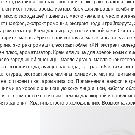
акт ягод малины, экстракт шиповника, экстракт шалфея, экст
н, оптихен плюс, ароматизатор. Крем для лица для комбин
е, масло зародышей пшеницы, масло камелии, масло аргана,
акт шалфея, экстракт ромашки, экстракт цедры грейпфрута, 
 ароматизатор. Крем для лица для нормальной кожи Соста
 карите, масло абрикосовой косточки, масло аргана, масло 
рина, экстракт ромашки, экстракт облепиХИ, экстракт календ
ен плюс, ароматизатор. Крем для лица для зрелой кожи с л
асло зародышей пшеницы, масло аргана, масло абрикосовой
ого, розовая вода, очищенная вода, экстракт облепихи, экс
акт огурца, экстракт ягод малины, оливем, к. маннан, витам
ген, оптихен плюс, ароматизатор. Применение: наносите к
ниями на хорошо очищенную кожу лица и шеи, избегая обла
нять в комплексе с ночным кремом для жирной и проблемной
ия хранения: Хранить строго в холодильнике Возможна алл