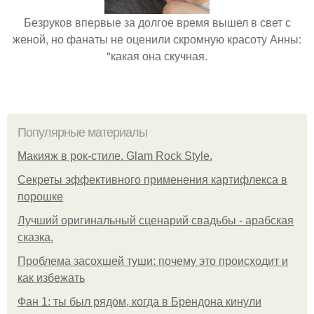
Безруков впервые за долгое время вышел в свет с
женой, но фанаты не оценили скромную красоту Анны:
"какая она скучная.
Популярные материалы
Макияж в рок-стиле. Glam Rock Style.
Секреты эффективного применения картифлекса в
порошке
Лучший оригинальный сценарий свадьбы - арабская
сказка.
Проблема засохшей туши: почему это происходит и
как избежать
Фан 1: ты был рядом, когда в Брендона кинули