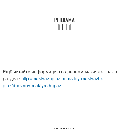
Ещё читайте информацию о дневном макияже глаз в
разделе
http://makiyazhglaz.com/vidy-makiyazha-
glaz/dnevnoy-makiyazh-glaz