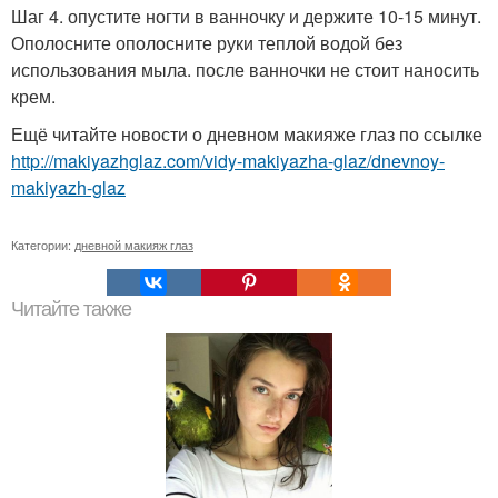
Шаг 4. опустите ногти в ванночку и держите 10-15 минут.
Ополосните ополосните руки теплой водой без
использования мыла. после ванночки не стоит наносить
крем.
Ещё читайте новости о дневном макияже глаз по ссылке
http://makiyazhglaz.com/vidy-makiyazha-glaz/dnevnoy-
makiyazh-glaz
Категории:
дневной макияж глаз
Читайте также