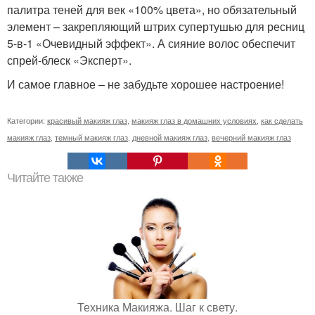
палитра теней для век «100% цвета», но обязательный
элемент – закрепляющий штрих супертушью для ресниц
5-в-1 «Очевидный эффект». А сияние волос обеспечит
спрей-блеск «Эксперт».
И самое главное – не забудьте хорошее настроение!
Категории:
красивый макияж глаз
,
макияж глаз в домашних условиях
,
как сделать
макияж глаз
,
темный макияж глаз
,
дневной макияж глаз
,
вечерний макияж глаз
Читайте также
Техника Макияжа. Шаг к свету.