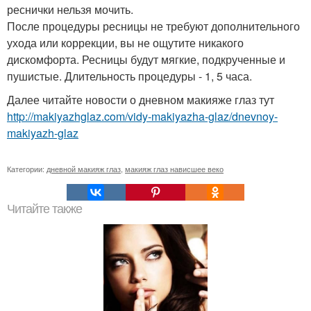
реснички нельзя мочить.
После процедуры ресницы не требуют дополнительного
ухода или коррекции, вы не ощутите никакого
дискомфорта. Ресницы будут мягкие, подкрученные и
пушистые. Длительность процедуры - 1, 5 часа.
Далее читайте новости о дневном макияже глаз тут
http://makiyazhglaz.com/vidy-makiyazha-glaz/dnevnoy-
makiyazh-glaz
Категории:
дневной макияж глаз
,
макияж глаз нависшее веко
Читайте также