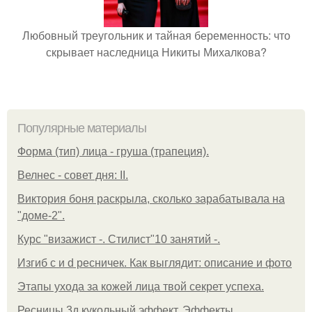
Любовный треугольник и тайная беременность: что
скрывает наследница Никиты Михалкова?
Популярные материалы
Форма (тип) лица - груша (трапеция).
Велнес - совет дня: II.
Виктория боня раскрыла, сколько зарабатывала на
"доме-2".
Курс "визажист -. Стилист"10 занятий -.
Изгиб c и d ресничек. Как выглядит: описание и фото
Этапы ухода за кожей лица твой секрет успеха.
Ресницы 3д кукольный эффект. Эффекты