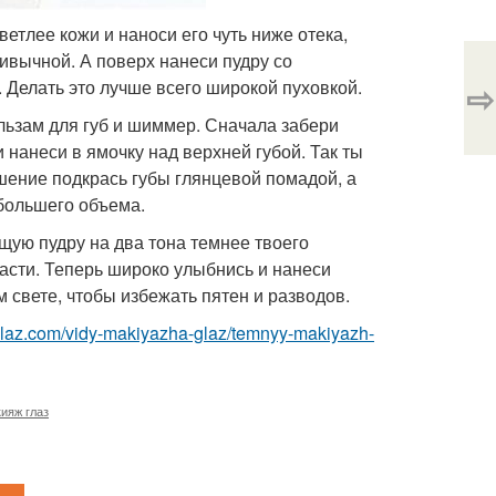
ветлее кожи и наноси его чуть ниже отека,
ивычной. А поверх нанеси пудру со
⇨
Делать это лучше всего широкой пуховкой.
ьзам для губ и шиммер. Сначала забери
 нанеси в ямочку над верхней губой. Так ты
шение подкрась губы глянцевой помадой, а
большего объема.
ую пудру на два тона темнее твоего
части. Теперь широко улыбнись и нанеси
 свете, чтобы избежать пятен и разводов.
glaz.com/vidy-makiyazha-glaz/temnyy-makiyazh-
ияж глаз