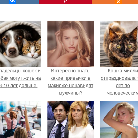
ладельцы кошек и
Интересно знать:
Кошка милли
обак могут жить на
какие привычки в
отпраздновала 
6-10 лет дольше.
макияже ненавидят
лет по
мужчины?
человечески
Меркам и
претендует н
звание само
старой в мире