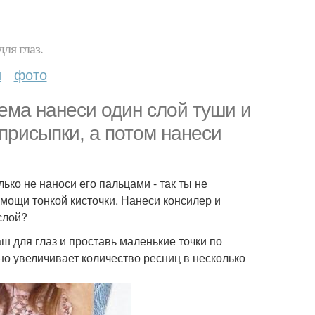
ля глаз.
и
фото
ема нанеси один слой туши и
присыпки, а потом нанеси
ько не наноси его пальцами - так ты не
омощи тонкой кисточки. Нанеси консилер и
слой?
ш для глаз и проставь маленькие точки по
но увеличивает количество ресниц в несколько