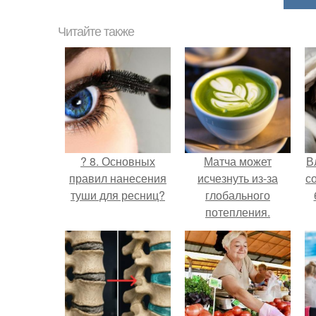
Читайте также
? 8. Основных
Матча может
В
правил нанесения
исчезнуть из-за
с
туши для ресниц?
глобального
потепления.