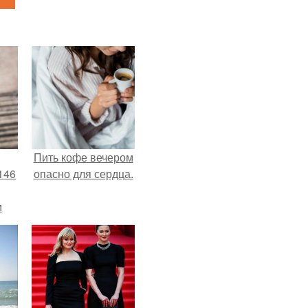
Пить кофе вечером
146
опасно для сердца.
м
а
й
.