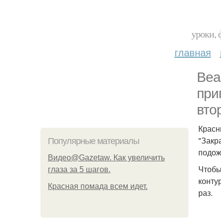
уроки, 
главная
Вea
при
вто
Красн
"Закр
Популярные материалы
подож
Видео@Gazetaw. Как увеличить
Чтобы
глаза за 5 шагов.
конту
Красная помада всем идет.
раз.