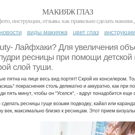
МАКИЯЖ ГЛАЗ
фото, инструкции, отзывы. как правильно сделать макияж д
новости
виды макияжа
цвет глаз
инструкци
uty- Лайфхаки? Для увеличения объ
пудри ресницы при помощи детской 
рой слой туши.
ые пятна на лице весь вид портят! Скрой их консилером. Тол
асишь" покраснения столь деликатно и аккуратно, как при п
ди пять минут, чтобы он "Уселся", - вдруг понадобится еще 
 сделать ресницы гуще возьми подводку, кайaл или каранда
ру век, максимально близко к ресницам. Этот прием визуаль