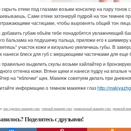
 скрыть отеки под глазами возьми консилер на пару тонов с
шевываешь. Сами отеки затонируй пудрой на тон темнее пр
отражающими частицами, чтобы выровнять общий тон лица. 
 добавить губам объём тебе понадобятся увлажняющий бал
го бальзама на подушечку пальца, приложи его к шиммеру и
ветишь" участок кожи и визуально увеличишь губы. В завер
х нанеси блеск для губ с мерцающими частичками для еще 
 правильно выделить скулы возьми хайлайтер и бронзирующ
дного оттенка кожи. Втяни щеки и нанеси пудру на впалые 
йтер на "яблочки" щек. Макияж советуем делать при дневном
итайте информацию о темном макияже глаз
http://makiyazh
и:
как сделать макияж глаз
,
темный макияж глаз
,
правильный макияж глаз
,
дневной мак
авилось? Поделитесь с друзьями!