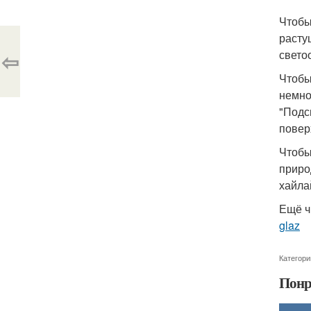
Чтобы
расту
⇦
свето
Чтобы
немно
"Подс
повер
Чтобы
приро
хайла
Ещё ч
glaz
Категори
Понр